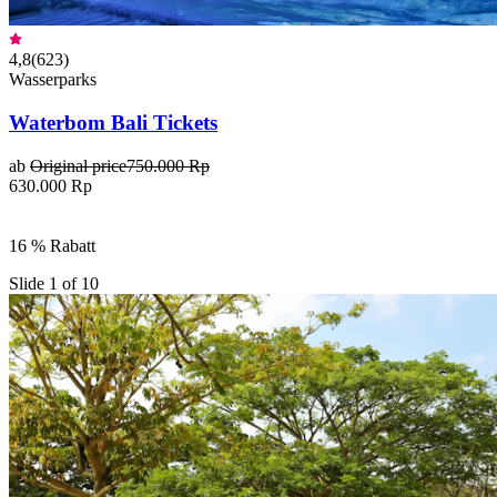
4,8
(
623
)
Wasserparks
Waterbom Bali Tickets
ab
Original price
750.000 Rp
630.000 Rp
16 % Rabatt
Slide 1 of 10