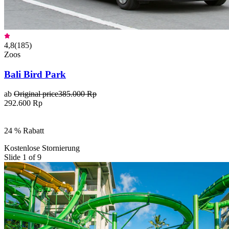
4,8
(
185
)
Zoos
Bali Bird Park
ab
Original price
385.000 Rp
292.600 Rp
24 % Rabatt
Kostenlose Stornierung
Slide 1 of 9