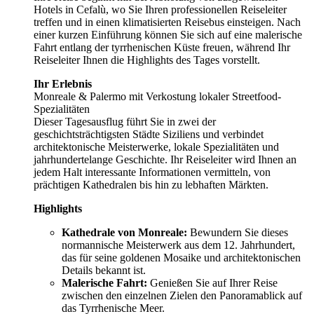
Hotels in Cefalù, wo Sie Ihren professionellen Reiseleiter
treffen und in einen klimatisierten Reisebus einsteigen. Nach
einer kurzen Einführung können Sie sich auf eine malerische
Fahrt entlang der tyrrhenischen Küste freuen, während Ihr
Reiseleiter Ihnen die Highlights des Tages vorstellt.
Ihr Erlebnis
Monreale & Palermo mit Verkostung lokaler Streetfood-
Spezialitäten
Dieser Tagesausflug führt Sie in zwei der
geschichtsträchtigsten Städte Siziliens und verbindet
architektonische Meisterwerke, lokale Spezialitäten und
jahrhundertelange Geschichte. Ihr Reiseleiter wird Ihnen an
jedem Halt interessante Informationen vermitteln, von
prächtigen Kathedralen bis hin zu lebhaften Märkten.
Highlights
Kathedrale von Monreale:
Bewundern Sie dieses
normannische Meisterwerk aus dem 12. Jahrhundert,
das für seine goldenen Mosaike und architektonischen
Details bekannt ist.
Malerische Fahrt:
Genießen Sie auf Ihrer Reise
zwischen den einzelnen Zielen den Panoramablick auf
das Tyrrhenische Meer.