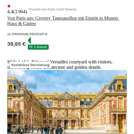
Touren von Paris nach Giverny
4,4
(
3.964
)
Von Paris aus: Giverny Tagesausflug mit Eintritt in Monets 
Haus & Gärten
ab
ORIGINAL PRICE
47 €
39,95 €
15 % Rabatt
Slide 1 of 1, Palace of Versailles courtyard with visitors,
Kostenlose Stornierung
showcasing ornate architecture and golden details.