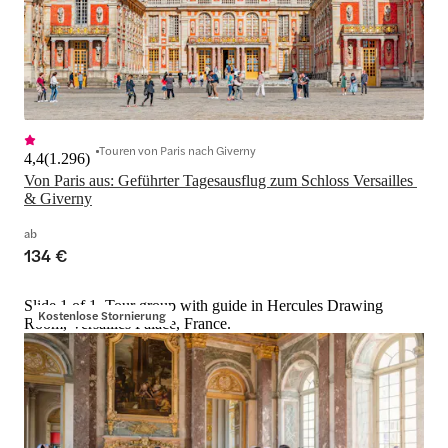
Touren von Paris nach Giverny
4,4
(
1.296
)
Von Paris aus: Geführter Tagesausflug zum Schloss Versailles 
& Giverny
ab
134 €
Slide 1 of 1, Tour group with guide in Hercules Drawing
Kostenlose Stornierung
Room, Versailles Palace, France.