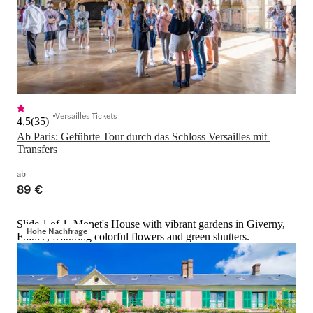
Versailles Tickets
4,5
(
35
)
Ab Paris: Geführte Tour durch das Schloss Versailles mit 
Transfers
ab
89 €
Slide 1 of 1, Monet's House with vibrant gardens in Giverny,
Hohe Nachfrage
France, featuring colorful flowers and green shutters.