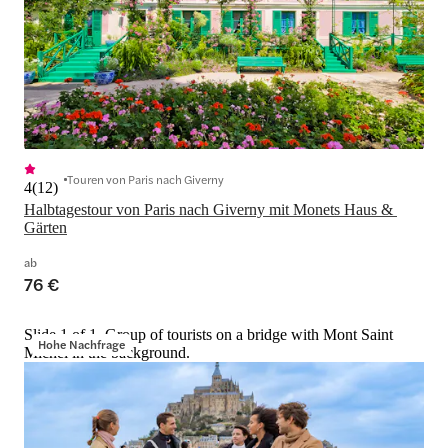
Touren von Paris nach Giverny
4
(
12
)
Halbtagestour von Paris nach Giverny mit Monets Haus & 
Gärten
ab
76 €
Slide 1 of 1, Group of tourists on a bridge with Mont Saint
Hohe Nachfrage
Michel in the background.