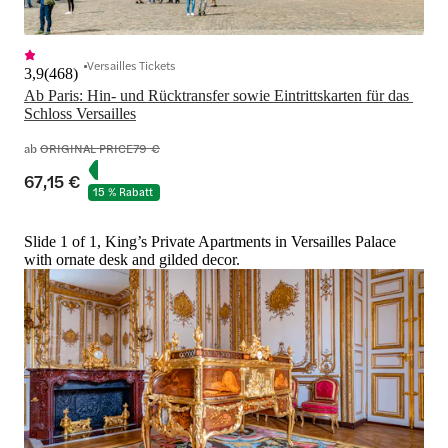
Versailles Tickets
3,9
(
468
)
Ab Paris: Hin- und Rücktransfer sowie Eintrittskarten für das 
Schloss Versailles
ab
ORIGINAL PRICE
79 €
67,15 €
15 % Rabatt
Slide 1 of 1, King’s Private Apartments in Versailles Palace
with ornate desk and gilded decor.