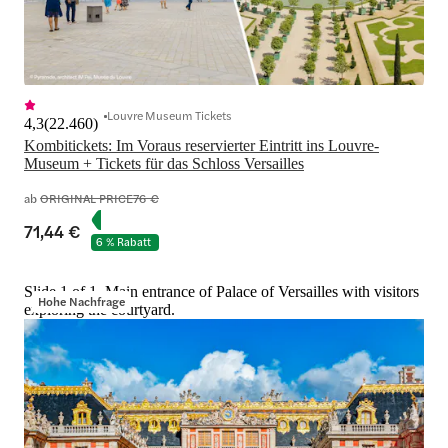
Louvre Museum Tickets
4,3
(
22.460
)
Kombitickets: Im Voraus reservierter Eintritt ins Louvre-
Museum + Tickets für das Schloss Versailles
ab
ORIGINAL PRICE
76 €
71,44 €
6 % Rabatt
Slide 1 of 1, Main entrance of Palace of Versailles with visitors
Hohe Nachfrage
exploring the courtyard.