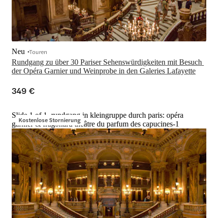
Neu
Touren
Rundgang zu über 30 Pariser Sehenswürdigkeiten mit Besuch 
der Opéra Garnier und Weinprobe in den Galeries Lafayette
349 €
Slide 1 of 1, rundgang in kleingruppe durch paris: opéra
Kostenlose Stornierung
garnier & fragonard théâtre du parfum des capucines-1