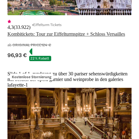
Eiffelturm Tickets
4,3
(
33.922
)
Kombitickets: Tour zur Eiffelturmspitze + Schloss Versailles
ab
ORIGINAL PRICE
124 €
96,93 €
22 % Rabatt
Slide 1 of 1, rundgang zu über 30 pariser sehenswürdigkeiten
Kostenlose Stornierung
mit besuch der opéra garnier und weinprobe in den galeries
lafayette-1