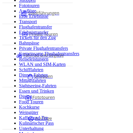
Shoppen
Fototouren
Ausflüge
Stadtführungen
Erbe Erlebnisse
Transport
Flughafentransfer
Erlebnistransfer
Private Touren
Tickets für den Zug
Bahnpässe
Private Flughafentransfers
Gemeinsame Flughafentransfers
Fahrrad und Segway
Reiseleistungen
WLAN und SIM-Karten
Schifffahrten
Dinner-Fahrten
Shoppen
Mittagsfahrten
Sightseeing-Fahrten
Essen und Trinken
Dining
Fototouren
Food Touren
Kochkurse
Weingüter
Ausflüge
Kaffee und Tee
Kulinarischer Pass
Unterhaltung