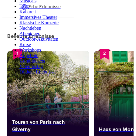
Musicals
Erbe Erlebnisse
Tanz
Kabarett
Immersives Theater
Klassische Konzerte
Nachtleben
Abenteuer
Beliebte Erlebnisse
Outdoor-Aktivitäten
Kurse
Workshops
1
2
Angebote
Kombitickets
Valentinstag
Digitale Erlebnisse
Touren von Paris nach
Giverny
Haus von Mone