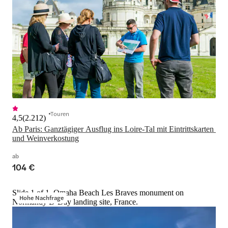
Touren
4,5
(
2.212
)
Ab Paris: Ganztägiger Ausflug ins Loire-Tal mit Eintrittskarten 
und Weinverkostung
ab
104 €
Slide 1 of 1, Omaha Beach Les Braves monument on
Hohe Nachfrage
Normandy D-Day landing site, France.