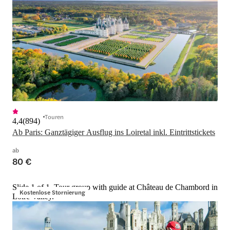
Touren
4,4
(
894
)
Ab Paris: Ganztägiger Ausflug ins Loiretal inkl. Eintrittstickets
ab
80 €
Slide 1 of 1, Tour group with guide at Château de Chambord in
Kostenlose Stornierung
Loire Valley.