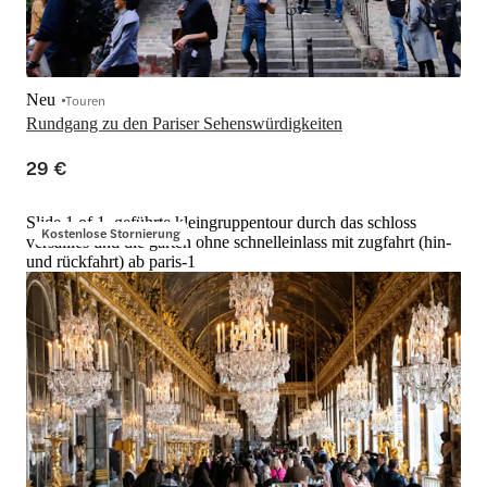
Neu
Touren
Rundgang zu den Pariser Sehenswürdigkeiten
29 €
Slide 1 of 1, geführte kleingruppentour durch das schloss
Kostenlose Stornierung
versailles und die gärten ohne schnelleinlass mit zugfahrt (hin-
und rückfahrt) ab paris-1