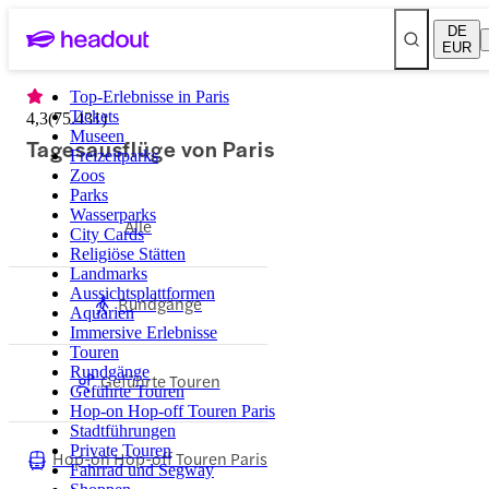
DE
EUR
Top-Erlebnisse in Paris
Tickets
4,3
(
75.431
)
Museen
Tagesausflüge von Paris
Freizeitparks
Zoos
Parks
Wasserparks
Alle
City Cards
Religiöse Stätten
Landmarks
Aussichtsplattformen
Rundgänge
Aquarien
Immersive Erlebnisse
Touren
Rundgänge
Geführte Touren
Geführte Touren
Hop-on Hop-off Touren Paris
Stadtführungen
Private Touren
Hop-on Hop-off Touren Paris
Fahrrad und Segway