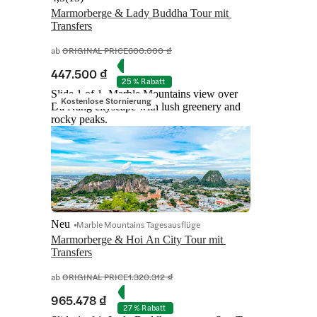
Marmorberge & Lady Buddha Tour mit 
Transfers
ab
ORIGINAL PRICE
600.000 ₫
447.500 ₫
25 % Rabatt
Slide 1 of 1, Marble Mountains view over
Kostenlose Stornierung
Da Nang cityscape with lush greenery and
rocky peaks.
Neu
Marble Mountains Tagesausflüge
Marmorberge & Hoi An City Tour mit 
Transfers
ab
ORIGINAL PRICE
1.320.312 ₫
965.478 ₫
27 % Rabatt