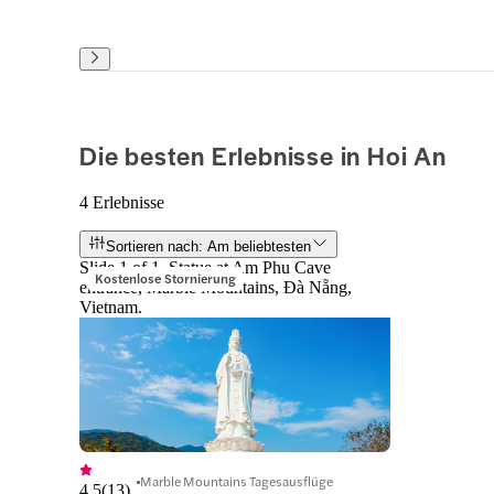
Die besten Erlebnisse in Hoi An
4 Erlebnisse
Sortieren nach: Am beliebtesten
Slide 1 of 1, Statue at Am Phu Cave
Kostenlose Stornierung
entrance, Marble Mountains, Đà Nẵng,
Vietnam.
Marble Mountains Tagesausflüge
4,5
(
13
)