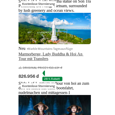
Slide 1 of 1, Lady Buddha statue on Son Tra
Kostenlose Stornierung
Peninsula, Da Nang, Vietnam, surrounded
by lush greenery and ocean views.
Neu
Marble Mountains Tagesausflüge
Marmorberge, Lady Buddha & Hoi An 
Tour mit Transfers
ab
ORIGINAL PRICE
1.150.431 ₫
826.956 ₫
28 % Rabatt
Slide 1 of 1, private radtour von hoi an zum
Kostenlose Stornierung
dorf tra nhieu mit einer bootsfahrt,
nudelmachen und mittagessen-1