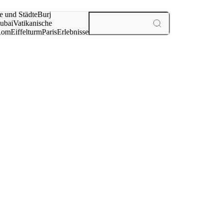
e und Städte
Burj
ubai
Vatikanische
Rom
Eiffelturm
Paris
Erlebnisse
te