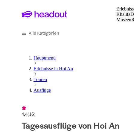
Suche:
Erlebniss
Khalifa
D
Museen
und Städ
Alle Kategorien
Hauptmenü
Erlebnisse in Hoi An
Touren
Ausflüge
4,4
(
16
)
Tagesausflüge von Hoi An