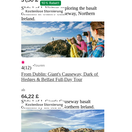
10 % Rabatt
Slide 1 of 1, Visitors exploring the basalt
Kostenlose Stornierung
columns at Giant's Causeway, Northern
Ireland.
Touren
4
(
12
)
From Dublin: Giant's Causeway, Dark of 
Hedges & Belfast Full-Day Tour
ab
64,22 £
Slide 1 of 1, Giant's Causeway basalt
Kostenlose Stornierung
columns by the sea in Northern Ireland.