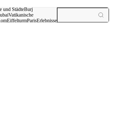
e und Städte
Burj
ubai
Vatikanische
Rom
Eiffelturm
Paris
Erlebnisse
te