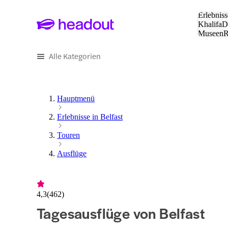
Suche:
Erlebniss
Khalifa
D
Museen
und Städ
Alle Kategorien
Hauptmenü
Erlebnisse in Belfast
Touren
Ausflüge
4,3
(
462
)
Tagesausflüge von Belfast