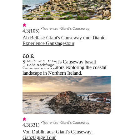
Touren zur Giant’s Causeway
4,3
(
105
)
Ab Belfast: Giant's Causeway und Titanic 
Experience Ganztagestour
60 £
Slide 1 of 1, Giant's Causeway basalt
Hohe Nachfrage
columns with visitors exploring the coastal
landscape in Northern Ireland.
Touren zur Giant’s Causeway
4,3
(
331
)
Von Dublin aus: Giant's Causeway 
Ganztägige Tour