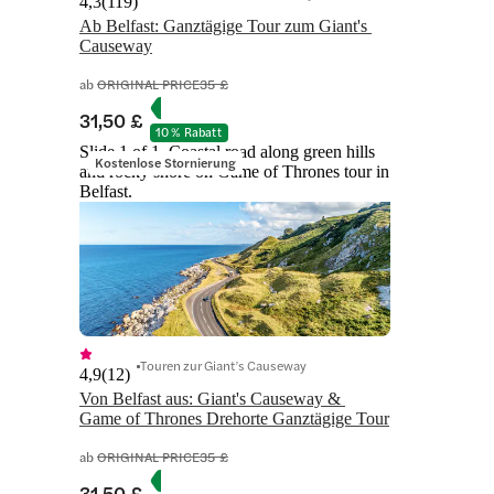
4,3
(
119
)
Ab Belfast: Ganztägige Tour zum Giant's 
Causeway
ab
ORIGINAL PRICE
35 £
31,50 £
10 % Rabatt
Slide 1 of 1, Coastal road along green hills
Kostenlose Stornierung
and rocky shore on Game of Thrones tour in
Belfast.
Touren zur Giant’s Causeway
4,9
(
12
)
Von Belfast aus: Giant's Causeway & 
Game of Thrones Drehorte Ganztägige Tour
ab
ORIGINAL PRICE
35 £
31,50 £