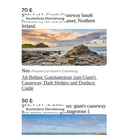
70 £
Slide 1 of 1, Giant's Causeway basalt
Kostenlose Stornierung
columns by the sea at sunset, Northern
Ireland.
Neu
Touren zur Giant’s Causeway
Ab Belfast: Ganztagestour zum Giant's 
Causeway, Dark Hedges und Dunluce 
Castle
50 £
Slide 1 of 1, ab dublin aus: giant's causeway
Kostenlose Stornierung
und titanic distillers ganztagestour-1