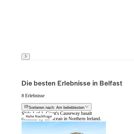
Die besten Erlebnisse in Belfast
8 Erlebnisse
Sortieren nach: Am beliebtesten
Slide 1 of 1, Giant's Causeway basalt
Hohe Nachfrage
columns by the ocean in Northern Ireland.