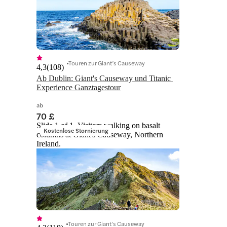
Touren zur Giant’s Causeway
4,3
(
108
)
Ab Dublin: Giant's Causeway und Titanic 
Experience Ganztagestour
ab
70 £
Slide 1 of 1, Visitors walking on basalt
Kostenlose Stornierung
columns at Giant's Causeway, Northern
Ireland.
Touren zur Giant’s Causeway