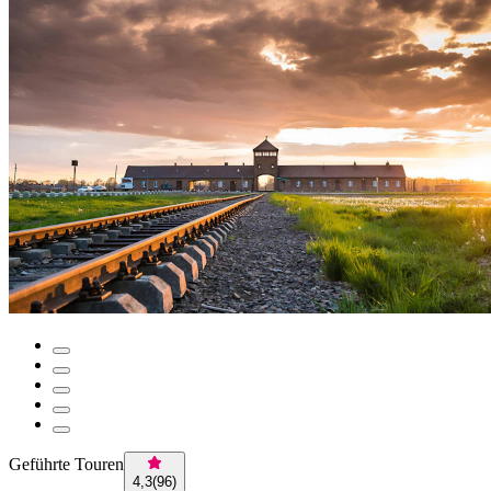
Geführte Touren
4,3
(
96
)