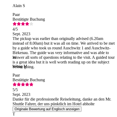
Alain S
Paar
Bestätigte Buchung
4
/5
Sept. 2023
The pickup was earlier than originally advised (6.20am
instead of 8.00am) but it was all on time. We arrived to be met
by a guide who took us round Auschwitz 1 and Auschwitz-
Birkenau. The guide was very informative and was able to
answer all sorts of questions relating to the visit. A guided tour
W
is a great idea but it is well worth reading up on the subject
Wong M
before going.
Paar
Bestätigte Buchung
5
/5
Sept. 2023
Danke für die professionelle Reiseleitung, danke an den Mr.
Shuttle Fahrer, der uns pünktlich im Hotel abholte
Originale Bewertung auf Englisch anzeigen
T