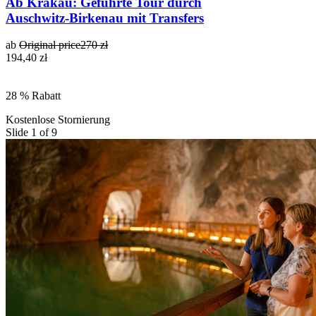
Ab Krakau: Geführte Tour durch
Auschwitz-Birkenau mit Transfers
ab
Original price
270 zł
194,40 zł
28 % Rabatt
Kostenlose Stornierung
Slide 1 of 9