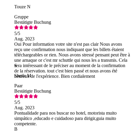
Touze N
Gruppe
Bestätigte Buchung
5
/5
Aug. 2023
Oui Pour information votre site n'est pas clair Nous avons
reçu une confirmation nous indiquant que les billets étaient
téléchargeables or rien. Nous avons stressé pensant peut être à
une arnaque or c'est mr schuttle qui nous les a transmis. Cela
sera intéressant de le préciser au moment de la confirmation
S
de la réservation. tout c'est bien passé et nous avons été
Sheila M
heureux de l'expérience. Bien cordialement
Paar
Bestätigte Buchung
5
/5
Aug. 2023
Pontualidade para nos buscar no hotel, motorista muito
simpático ,educado e cuidadoso para dirigir,guia muito
competente.
B