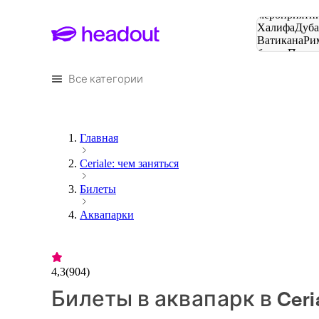
Поиск
мероприятий
Халифа
Дуб
Ватикана
Ри
башня
Пари
городов
Все категории
Главная
Ceriale: чем заняться
Билеты
Аквапарки
4,3
(
904
)
Билеты в аквапарк в Ceri