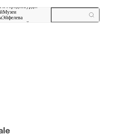
 и городов
Бурдж-
ай
Музеи
м
Эйфелева
ж
мероприятий и
ale