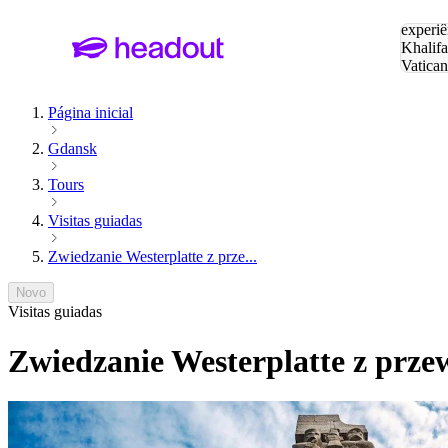
Pesquis
experiê
Khalifa
Vatica
Eiffel
P
Página inicial
Gdansk
Tours
Visitas guiadas
Zwiedzanie Westerplatte z prze...
Novo
Visitas guiadas
Zwiedzanie Westerplatte z prze