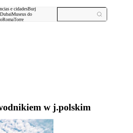
ar
ncias e cidades
Burj
Dubai
Museus do
no
Roma
Torre
aris
experiências e cidades
wodnikiem w j.polskim