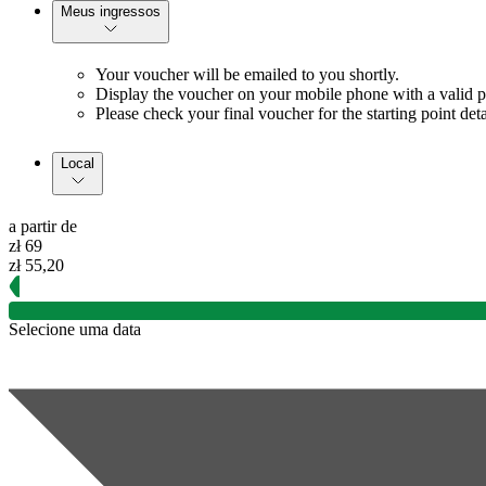
Meus ingressos
Your voucher will be emailed to you shortly.
Display the voucher on your mobile phone with a valid ph
Please check your final voucher for the starting point deta
Local
a partir de
zł 69
zł 55,20
Selecione uma data