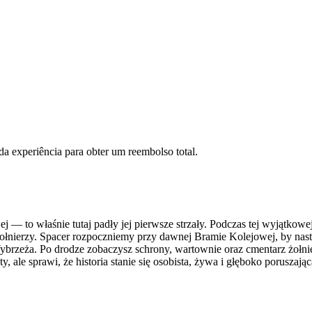
 da experiência para obter um reembolso total.
j — to właśnie tutaj padły jej pierwsze strzały. Podczas tej wyjątkowe
h żołnierzy. Spacer rozpoczniemy przy dawnej Bramie Kolejowej, by na
ża. Po drodze zobaczysz schrony, wartownie oraz cmentarz żołnierzy
 ale sprawi, że historia stanie się osobista, żywa i głęboko poruszając