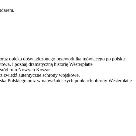
mudarem.
1 oraz opieka doświadczonego przewodnika mówiącego po polsku
owa, i poznaj dramatyczną historię Westerplatte
 wśród ruin Nowych Koszar
 zwiedź autentyczne schrony wojskowe.
jska Polskiego oraz w najważniejszych punktach obrony Westerplatte