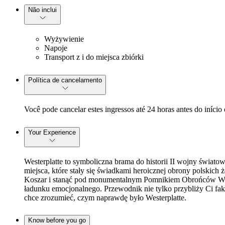
Não inclui
Wyżywienie
Napoje
Transport z i do miejsca zbiórki
Política de cancelamento
Você pode cancelar estes ingressos até 24 horas antes do início
Your Experience
Westerplatte to symboliczna brama do historii II wojny światowe
miejsca, które stały się świadkami heroicznej obrony polskic
Koszar i stanąć pod monumentalnym Pomnikiem Obrońców Wybrze
ładunku emocjonalnego. Przewodnik nie tylko przybliży Ci fakty,
chce zrozumieć, czym naprawdę było Westerplatte.
Know before you go