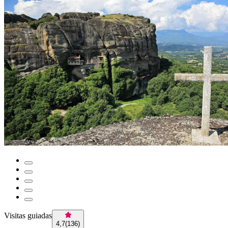
Visitas guiadas
4,7
(
136
)