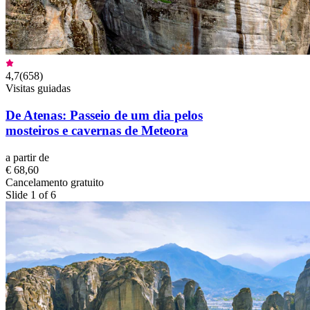
4,7
(
658
)
Visitas guiadas
De Atenas: Passeio de um dia pelos
mosteiros e cavernas de Meteora
a partir de
€ 68,60
Cancelamento gratuito
Slide 1 of 6