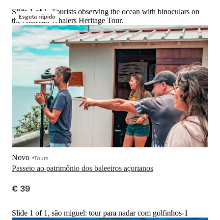
Slide 1 of 1, Tourists observing the ocean with binoculars on
Esgota rápido
the Azorean Whalers Heritage Tour.
Novo
Tours
Passeio ao patrimônio dos baleeiros açorianos
€ 39
Slide 1 of 1, são miguel: tour para nadar com golfinhos-1