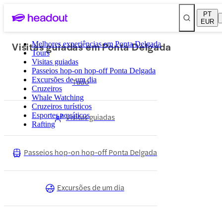
PT
EUR
Visitas guiadas em Ponta Delgada
Melhores experiências em Ponta Delgada
Tours
Visitas guiadas
Passeios hop-on hop-off Ponta Delgada
Excursões de um dia
Tudo
Cruzeiros
Whale Watching
Cruzeiros turísticos
Esportes aquáticos
Visitas guiadas
Rafting
Passeios hop-on hop-off Ponta Delgada
Excursões de um dia