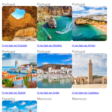
Portugal
Portugal
Portugal
O que fazer em Portimão
O que fazer em Albufeira
O que fazer em Algarve
Portugal
Portugal
Portugal
O que fazer em Tenerife
O que fazer em Agadir
O que fazer em Casablanca
Espanha
Marrocos
Marrocos