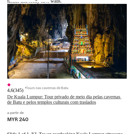
facade and rocky cave walls.
Tours nas cavernas de Batu
4,6
(
345
)
De Kuala Lumpur: Tour privado de meio dia pelas cavernas 
de Batu e pelos templos culturais com traslados
a partir de
MYR 240