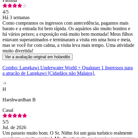
Família
4
/5
Há 3 semanas
Como compramos os ingressos com antecedência, pagamos mais
barato e a entrada foi bem rápida. Os aquários são muito bonitos e
há vários peixes; a exposição está muito bem montada! Meus filhos
estavam superanimados e terminaram a visita em uma hora e meia,
mas se você for com calma, a visita leva mais tempo. Uma atividade
muito divertida!
Ver a avaliação original em holandês
Combo: Langkawi Underwater World + Qualquer 1 Ingressos para
a atração de Langkawi [Cidadãos não Malaios].
H
Harshwardhan B
Casal
5
/5
Jul. de 2026
Um passeio muito bom. O Sr. Nithn foi um guia turístico realmente