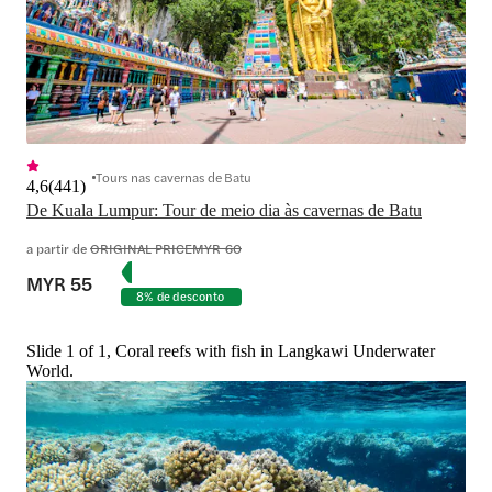
Tours nas cavernas de Batu
4,6
(
441
)
De Kuala Lumpur: Tour de meio dia às cavernas de Batu
a partir de
ORIGINAL PRICE
MYR 60
MYR 55
8% de desconto
Slide 1 of 1, Coral reefs with fish in Langkawi Underwater
World.