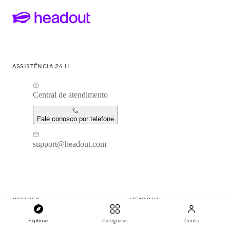
ASSISTÊNCIA 24 H
Central de atendimento
Fale conosco por telefone
support@headout.com
CIDADES
HEADOUT
Nova York
Nossa história
Explorar
Categorias
Conta