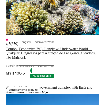
Langkawi Underwater World
4,5
(
359
)
Combo (Economize 7%): Langkawi Underwater World + 
Qualquer 1 Ingressos para a atração de Langkawi [Cidadãos 
não Malaios].
a partir de
ORIGINAL PRICE
MYR 114,7
MYR 106,5
7% de desconto
Slide 1 of 1, Putrajaya government complex with flags and
Cancelamento gratuito
central dome under blue sky.