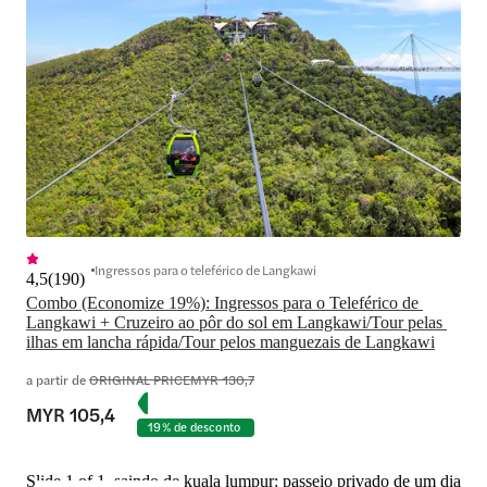
Ingressos para o teleférico de Langkawi
4,5
(
190
)
Combo (Economize 19%): Ingressos para o Teleférico de 
Langkawi + Cruzeiro ao pôr do sol em Langkawi/Tour pelas 
ilhas em lancha rápida/Tour pelos manguezais de Langkawi
a partir de
ORIGINAL PRICE
MYR 130,7
MYR 105,4
19% de desconto
Slide 1 of 1, saindo de kuala lumpur: passeio privado de um dia