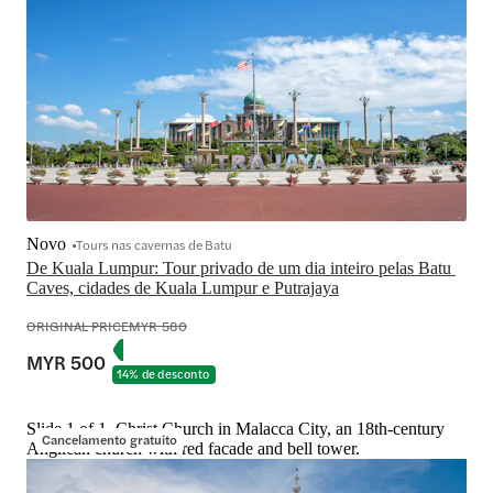
Novo
Tours nas cavernas de Batu
De Kuala Lumpur: Tour privado de um dia inteiro pelas Batu 
Caves, cidades de Kuala Lumpur e Putrajaya
ORIGINAL PRICE
MYR 580
MYR 500
14% de desconto
Slide 1 of 1, Christ Church in Malacca City, an 18th-century
Cancelamento gratuito
Anglican church with red facade and bell tower.