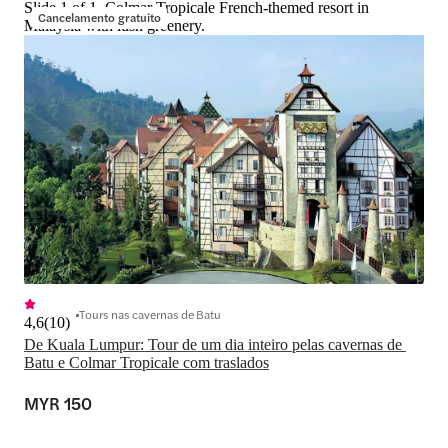
Slide 1 of 1, Colmar Tropicale French-themed resort in
Cancelamento gratuito
Malaysia with lush greenery.
Tours nas cavernas de Batu
4,6
(
10
)
De Kuala Lumpur: Tour de um dia inteiro pelas cavernas de 
Batu e Colmar Tropicale com traslados
MYR 150