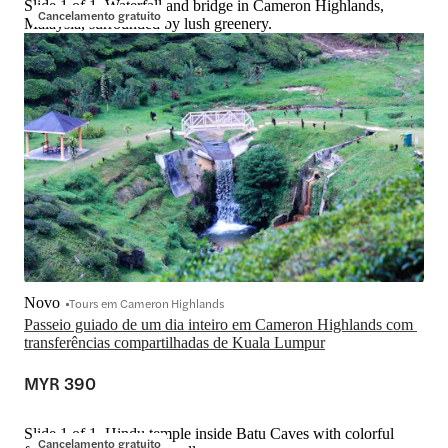
Slide 1 of 1, Waterfall and bridge in Cameron Highlands,
Cancelamento gratuito
Malaysia, surrounded by lush greenery.
Novo
Tours em Cameron Highlands
Passeio guiado de um dia inteiro em Cameron Highlands com 
transferências compartilhadas de Kuala Lumpur
MYR 390
Slide 1 of 1, Hindu temple inside Batu Caves with colorful
Cancelamento gratuito