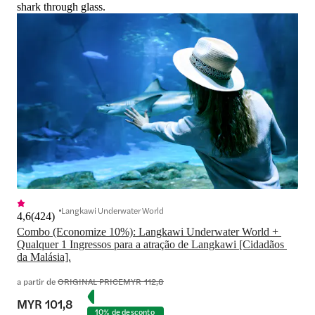
shark through glass.
Langkawi Underwater World
4,6
(
424
)
Combo (Economize 10%): Langkawi Underwater World + 
Qualquer 1 Ingressos para a atração de Langkawi [Cidadãos 
da Malásia].
a partir de
ORIGINAL PRICE
MYR 112,8
MYR 101,8
10% de desconto