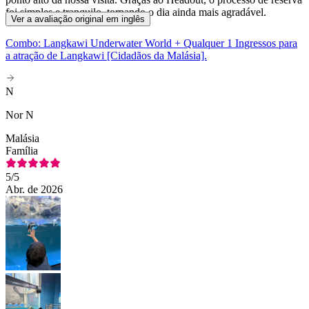
foi simples e tranquilo, tornando o dia ainda mais agradável.
Ver a avaliação original em inglês
Combo: Langkawi Underwater World + Qualquer 1 Ingressos para
a atração de Langkawi [Cidadãos da Malásia].
N
Nor N
Malásia
Família
5
/5
Abr. de 2026