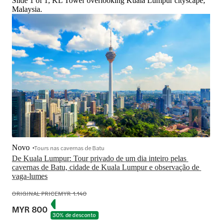
Slide 1 of 1, KL Tower overlooking Kuala Lumpur cityscape,
Malaysia.
Novo
Tours nas cavernas de Batu
De Kuala Lumpur: Tour privado de um dia inteiro pelas 
cavernas de Batu, cidade de Kuala Lumpur e observação de 
vaga-lumes
ORIGINAL PRICE
MYR 1.140
MYR 800
30% de desconto