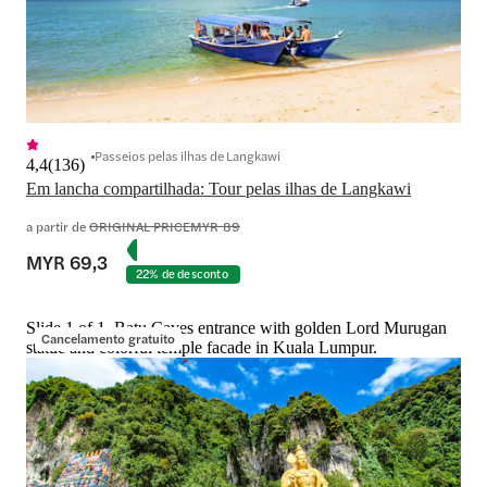
Passeios pelas ilhas de Langkawi
4,4
(
136
)
Em lancha compartilhada: Tour pelas ilhas de Langkawi
a partir de
ORIGINAL PRICE
MYR 89
MYR 69,3
22% de desconto
Slide 1 of 1, Batu Caves entrance with golden Lord Murugan
Cancelamento gratuito
statue and colorful temple facade in Kuala Lumpur.