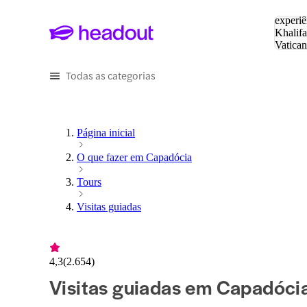
Pesquis
experiê
Khalifa
Vatica
Eiffel
P
Todas as categorias
Página inicial
O que fazer em Capadócia
Tours
Visitas guiadas
4,3
(
2.654
)
Visitas guiadas em Capadóci