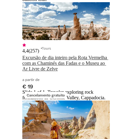
Tours
4,4
(
257
)
Excursão de dia inteiro pela Rota Vermelha 
com as Chaminés das Fadas e o Museu ao 
Ar Livre de Zelve
a partir de
€ 19
Slide 1 of 1, Traveler exploring rock
Cancelamento gratuito
formations in Gerome Valley, Cappadocia.