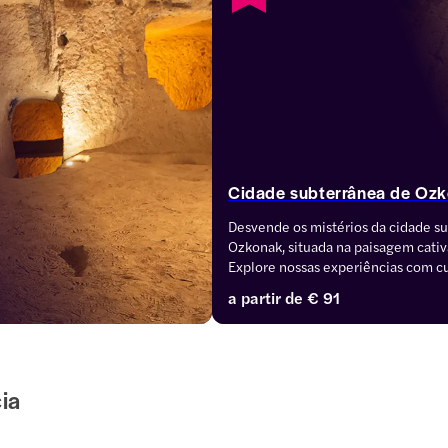
Cidade subterrânea de Oz
Desvende os mistérios da cidade su
Ozkonak, situada na paisagem cativ
Explore nossas experiências com cu
você tenha uma viagem ininterrupta 
a partir de
€ 91
cultura. Experimente a riqueza do M
Göreme, aprenda a fazer cerâmica 
um almoço delicioso e aproveite as
complicações para o hotel.
ia