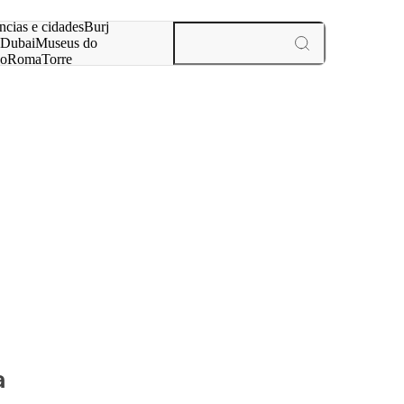
ar
ncias e cidades
Burj
Dubai
Museus do
no
Roma
Torre
aris
experiências e cidades
a