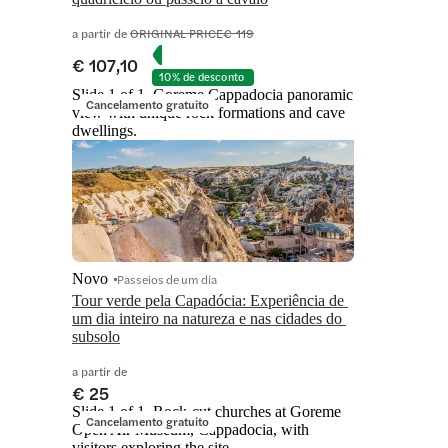
a partir de
ORIGINAL PRICE
€ 119
€ 107,10
10% de desconto
Slide 1 of 1, Goreme Cappadocia panoramic
Cancelamento gratuito
view with unique rock formations and cave
dwellings.
Novo
Passeios de um dia
Tour verde pela Capadócia: Experiência de 
um dia inteiro na natureza e nas cidades do 
subsolo
a partir de
€ 25
Slide 1 of 1, Rock-cut churches at Goreme
Cancelamento gratuito
Open Air Museum, Cappadocia, with
visitors exploring the site.