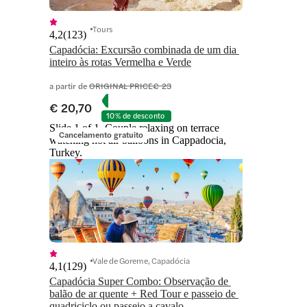
Tours
4,2
(
123
)
Capadócia: Excursão combinada de um dia 
inteiro às rotas Vermelha e Verde
a partir de
ORIGINAL PRICE
€ 23
€ 20,70
10% de desconto
Slide 1 of 1, Couple relaxing on terrace
Cancelamento gratuito
watching hot air balloons in Cappadocia,
Turkey.
Vale de Goreme, Capadócia
4,1
(
129
)
Capadócia Super Combo: Observação de 
balão de ar quente + Red Tour e passeio de 
quadriciclo ou passeio a cavalo