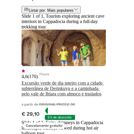
Listar por: Mais populares
Slide 1 of 1, Tourists exploring ancient cave
interiors in Cappadocia during a full-day
trekking tour.
Tours
4,6
(
170
)
Excursão verde de dia inteiro com a cidade 
subterrânea de Derinkuyu e a caminhada 
pelo vale de Ihlara com almoço e traslados
a partir de
ORIGINAL PRICE
€ 30
€ 29,10
3% de desconto
Slide 1 of 1, Fairy chimneys in Cappadocia
Cancelamento gratuito
landscape, Turkey, viewed during hot air
balloon tour.