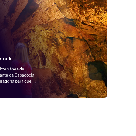
konak
bterrânea de 
ante da Capadócia. 
radoria para que 
pela história e pela 
useu ao Ar Livre de 
em Avanos, saboreie 
 transferências sem 