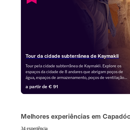
Tour da cidade subterrânea de Kaymakli
Tour pela cidade subterrânea de Kaymakli. Explore os 
espaços da cidade de 8 andares que abrigam poços de 
água, espaços de armazenamento, poços de ventilação, 
câmaras funerárias e muito mais. Reserve seus ingressos 
a partir de
€ 91
para uma experiência extraordinária na Capadócia.
Melhores experiências em Capadóc
34 experiência