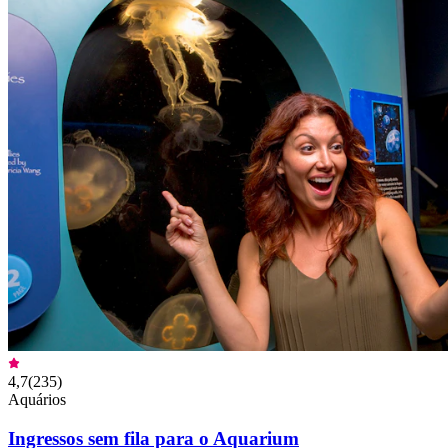
4,7
(
235
)
Aquários
Ingressos sem fila para o Aquarium