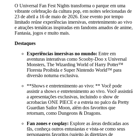
O Universal Fan Fest Nights transforma o parque em uma
vibrante celebração da cultura pop, em noites selecionadas de
23 de abril a 16 de maio de 2026. Esse evento por tempo
limitado reúne experiências imersivas, entretenimento ao vivo
e atrações temáticas inspiradas em fandoms amados de anime,
Fantasia, jogos e muito mais.
Destaques
Experiências imersivas no mundo:
Entre em
aventuras interativas como Scooby-Doo x Universal
Monsters, The Wizarding World of Harry Potter™
Floresta Proibida e Super Nintendo World™ para
diversão noturna exclusiva.
**Shows e entretenimento ao vivo: ** Você pode
assistir a shows e entretenimento ao vivo. Você assistirá
a apresentações exclusivas, incluindo o show de
acrobacias ONE PIECE e a estreia no palco da Pretty
Guardian Sailor Moon, além dos favoritos que
retornam, como Dungeons & Dragons.
Fan zones e cosplay:
Explore as áreas dedicadas aos
fãs, conheça outros entusiastas e vista-se como seus
personagens favoritos (sujeito às diretrizes de