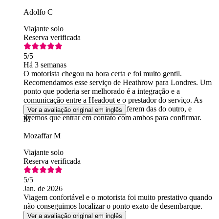
Adolfo C
Viajante solo
Reserva verificada
5
/5
Há 3 semanas
O motorista chegou na hora certa e foi muito gentil.
Recomendamos esse serviço de Heathrow para Londres. Um
ponto que poderia ser melhorado é a integração e a
comunicação entre a Headout e o prestador do serviço. As
informações fornecidas por um diferem das do outro, e
Ver a avaliação original em inglês
tivemos que entrar em contato com ambos para confirmar.
M
Mozaffar M
Viajante solo
Reserva verificada
5
/5
Jan. de 2026
Viagem confortável e o motorista foi muito prestativo quando
não conseguimos localizar o ponto exato de desembarque.
Ver a avaliação original em inglês