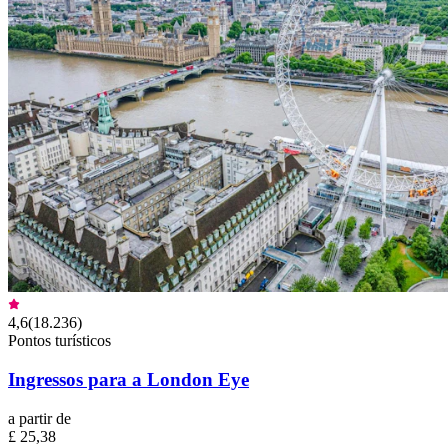
4,6
(
18.236
)
Pontos turísticos
Ingressos para a London Eye
a partir de
£ 25,38