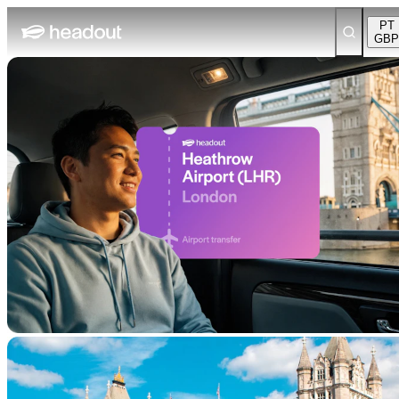
PT
GBP