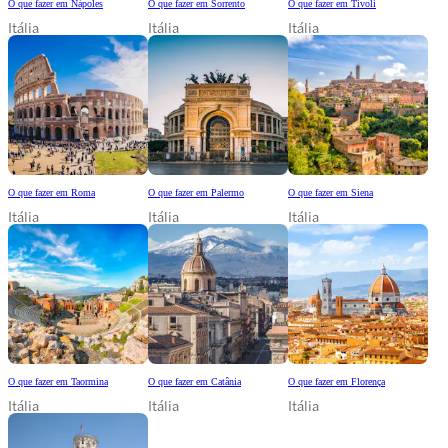
O que fazer em Nápoles
O que fazer em Sorrento
O que fazer em Tivoli
Itália
Itália
Itália
O que fazer em Roma
O que fazer em Palermo
O que fazer em Siena
Itália
Itália
Itália
O que fazer em Taormina
O que fazer em Catânia
O que fazer em Florença
Itália
Itália
Itália