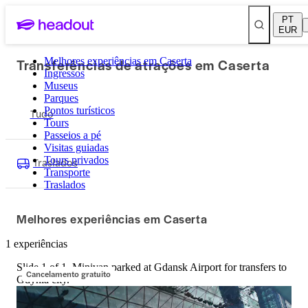
PT
EUR
Transferências de atrações em Caserta
Melhores experiências em Caserta
Ingressos
Museus
Parques
Pontos turísticos
Tudo
Tours
Passeios a pé
Visitas guiadas
Tours privados
Traslados
Transporte
Traslados
Melhores experiências em Caserta
1 experiências
Slide 1 of 1, Minivan parked at Gdansk Airport for transfers to
Cancelamento gratuito
Gdynia city.