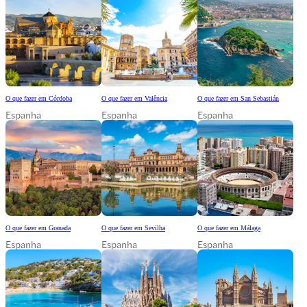
O que fazer em Córdoba
O que fazer em Valência
O que fazer em San Sebastián
Espanha
Espanha
Espanha
O que fazer em Granada
O que fazer em Sevilha
O que fazer em Málaga
Espanha
Espanha
Espanha