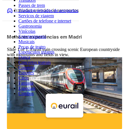
Traslados
Passes de trem
Traslados privados de aeroportos
Traslados privados de aeroportos
Serviços de viagem
Cartões de telefone e internet
Gastronomia
Vinícolas
Melhores experiências em Madri
Entretenimento
Musicais
Peças de teatro
Slide 1 of 1, Eurail train crossing scenic European countryside
Espetáculos infantis
with mountains and fields in view.
Dança
Concertos teatrais
Comédia
Esportes
Circo
Fantasia
Especiais
Combos