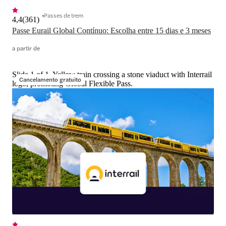
Passes de trem
4,4
(
361
)
Passe Eurail Global Contínuo: Escolha entre 15 dias e 3 meses
a partir de
Slide 1 of 1, Yellow train crossing a stone viaduct with Interrail
Cancelamento gratuito
logo, promoting Global Flexible Pass.