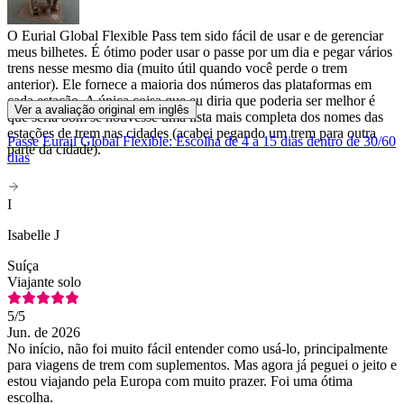
O Eurial Global Flexible Pass tem sido fácil de usar e de gerenciar
meus bilhetes. É ótimo poder usar o passe por um dia e pegar vários
trens nesse mesmo dia (muito útil quando você perde o trem
anterior). Ele fornece a maioria dos números das plataformas em
cada estação. A única coisa que eu diria que poderia ser melhor é
Ver a avaliação original em inglês
que seria bom se houvesse uma lista mais completa dos nomes das
estações de trem nas cidades (acabei pegando um trem para outra
Passe Eurail Global Flexible: Escolha de 4 a 15 dias dentro de 30/60
parte da cidade).
dias
I
Isabelle J
Suíça
Viajante solo
5
/5
Jun. de 2026
No início, não foi muito fácil entender como usá-lo, principalmente
para viagens de trem com suplementos. Mas agora já peguei o jeito e
estou viajando pela Europa com muito prazer. Foi uma ótima
escolha.