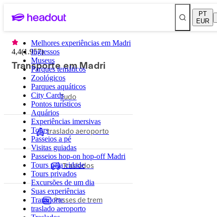
PT
EUR
Melhores experiências em Madri
4,4
(
1.957
Ingressos
)
Museus
Transporte em Madri
Parques temáticos
Zoológicos
Parques aquáticos
City Cards
Tudo
Pontos turísticos
Aquários
Experiências imersivas
traslado aeroporto
Tours
Passeios a pé
Visitas guiadas
Passeios hop-on hop-off Madri
Traslados
Tours pela cidade
Tours privados
Excursões de um dia
Suas experiências
Passes de trem
Transporte
traslado aeroporto