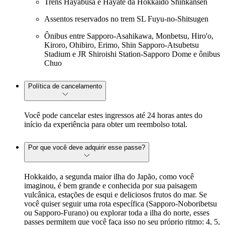
Trens Hayabusa e Hayate da Hokkaido Shinkansen
Assentos reservados no trem SL Fuyu-no-Shitsugen
Ônibus entre Sapporo-Asahikawa, Monbetsu, Hiro'o,
Kiroro, Ohibiro, Erimo, Shin Sapporo-Atsubetsu
Stadium e JR Shiroishi Station-Sapporo Dome e ônibus
Chuo
Política de cancelamento
Você pode cancelar estes ingressos até 24 horas antes do
início da experiência para obter um reembolso total.
Por que você deve adquirir esse passe?
Hokkaido, a segunda maior ilha do Japão, como você
imaginou, é bem grande e conhecida por sua paisagem
vulcânica, estações de esqui e deliciosos frutos do mar. Se
você quiser seguir uma rota específica (Sapporo-Noboribetsu
ou Sapporo-Furano) ou explorar toda a ilha do norte, esses
passes permitem que você faça isso no seu próprio ritmo: 4, 5,