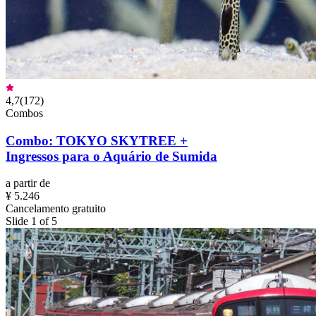
4,7
(
172
)
Combos
Combo: TOKYO SKYTREE +
Ingressos para o Aquário de Sumida
a partir de
¥ 5.246
Cancelamento gratuito
Slide 1 of 5