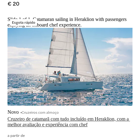
€ 20
Slide 1 of 1, Catamaran sailing in Heraklion with passengers
Esgota rápido
enjoying an onboard chef experience.
Novo
Cruzeiros com almoço
Cruzeiro de catamarã com tudo incluído em Heraklion, com a 
melhor avaliação e experiência com chef
a partir de