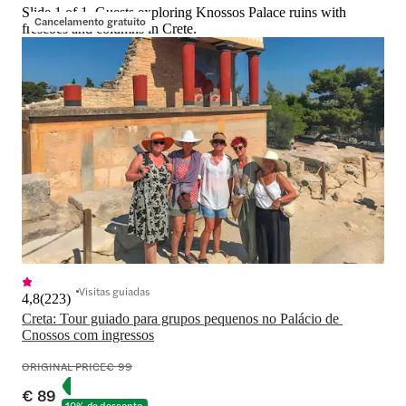
Slide 1 of 1, Guests exploring Knossos Palace ruins with
Cancelamento gratuito
frescoes and columns in Crete.
Visitas guiadas
4,8
(
223
)
Creta: Tour guiado para grupos pequenos no Palácio de 
Cnossos com ingressos
ORIGINAL PRICE
€ 99
€ 89
10% de desconto