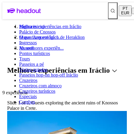
PT
EUR
Melhores experiências em Iráclio
Página inicial
Palácio de Cnossos
Museu Arqueológico de Heraklion
O que fazer em Irácl...
Ingressos
Museus
As melhores experiên...
Pontos turísticos
Tours
Passeios a pé
Melhores experiências em Iráclio
Visitas guiadas
Passeios hop-on hop-off Iráclio
Cruzeiros
Cruzeiros com almoço
Cruzeiros turísticos
9 experiência
Especiais
Combos
Slide 1 of 1, Guests exploring the ancient ruins of Knossos
Palace in Crete.