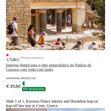
Pontos turísticos
3,7
(
481
)
Ingresso digital para o sítio arqueológico do Palácio de 
Cnossos com visita com áudio
ORIGINAL PRICE
€ 35
€ 31,50
10% de desconto
Slide 1 of 1, Knossos Palace interior and Heraklion hop-on
hop-off bus tour in Crete, Greece.