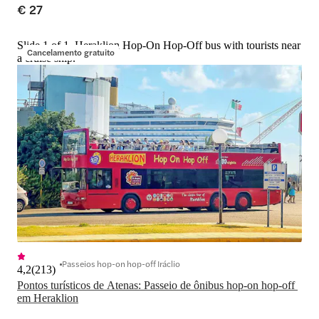
€ 27
Slide 1 of 1, Heraklion Hop-On Hop-Off bus with tourists near
Cancelamento gratuito
a cruise ship.
Passeios hop-on hop-off Iráclio
4,2
(
213
)
Pontos turísticos de Atenas: Passeio de ônibus hop-on hop-off 
em Heraklion