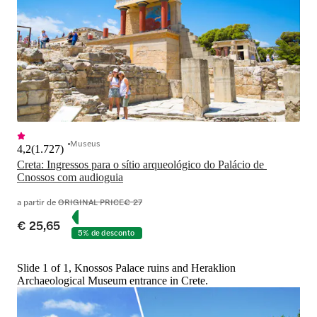
Museus
4,2
(
1.727
)
Creta: Ingressos para o sítio arqueológico do Palácio de 
Cnossos com audioguia
a partir de
ORIGINAL PRICE
€ 27
€ 25,65
5% de desconto
Slide 1 of 1, Knossos Palace ruins and Heraklion
Archaeological Museum entrance in Crete.