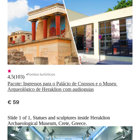
Pontos turísticos
4,5
(
103
)
Pacote: Ingressos para o Palácio de Cnossos e o Museu 
Arqueológico de Heraklion com audioguias
€ 59
Slide 1 of 1, Statues and sculptures inside Heraklion
Archaeological Museum, Crete, Greece.