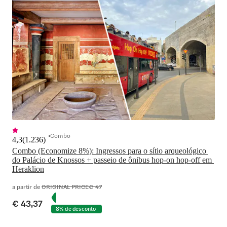
Combo
4,3
(
1.236
)
Combo (Economize 8%): Ingressos para o sítio arqueológico 
do Palácio de Knossos + passeio de ônibus hop-on hop-off em 
Heraklion
a partir de
ORIGINAL PRICE
€ 47
€ 43,37
8% de desconto