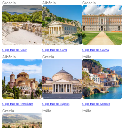
Croácia
Albânia
Croácia
O que fazer em Vlore
O que fazer em Corfu
O que fazer em Caserta
Albânia
Grécia
Itália
O que fazer em Tessalônica
O que fazer em Nápoles
O que fazer em Sorrento
Grécia
Itália
Itália