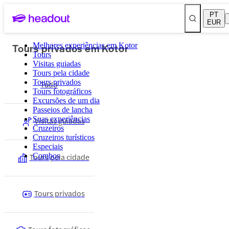
PT
EUR
Tours privados em Kotor
Melhores experiências em Kotor
Tours
Visitas guiadas
Tours pela cidade
Tours privados
Tudo
Tours fotográficos
Excursões de um dia
Passeios de lancha
Suas experiências
Visitas guiadas
Cruzeiros
Cruzeiros turísticos
Especiais
Tours pela cidade
Combos
Tours privados