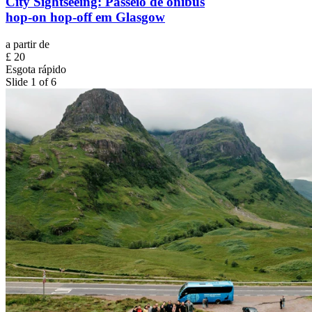
City Sightseeing: Passeio de ônibus
hop-on hop-off em Glasgow
a partir de
£ 20
Esgota rápido
Slide 1 of 6