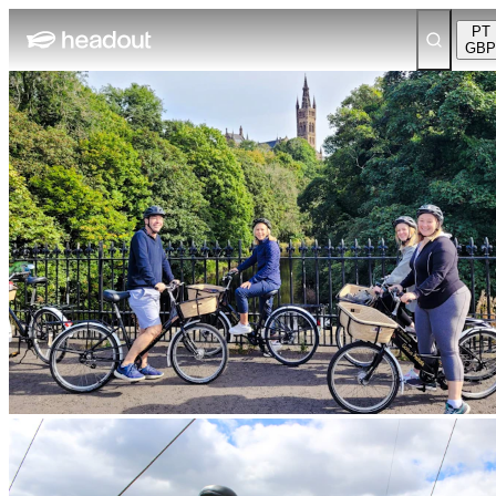
PT
GBP