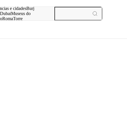
ar
ncias e cidades
Burj
Dubai
Museus do
no
Roma
Torre
aris
experiências e cidades