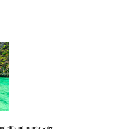
nd cliffs and turquoise water.