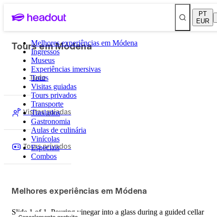
PT
EUR
Tours em Módena
Melhores experiências em Módena
Ingressos
Museus
Experiências imersivas
Tudo
Tours
Visitas guiadas
Tours privados
Transporte
Visitas guiadas
Traslados
Gastronomia
Aulas de culinária
Vinícolas
Tours privados
Especiais
Combos
Melhores experiências em Módena
Slide 1 of 1, Pouring vinegar into a glass during a guided cellar
Cancelamento gratuito