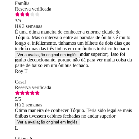
Família
Reserva verificada
3
/5
Há 3 semanas
É uma ótima maneira de conhecer a enorme cidade de
Tóquio. Mas o intervalo entre as paradas de ônibus é muito
longo e, infelizmente, tínhamos um bilhete de dois dias que
incluía duas das três linhas em um ônibus turístico fechado
(ou seja, sem ônibus aberto com andar superior). Isso foi
Ver a avaliação original em inglês
muito decepcionante, porque não dá para ver muita coisa da
R
parte de baixo em um ônibus fechado.
Roy T
Casal
Reserva verificada
5
/5
Há 2 semanas
Ótima maneira de conhecer Tóquio. Teria sido legal se mais
ônibus tivessem cabines fechadas no andar superior
Ver a avaliação original em inglês
L
Liliana S