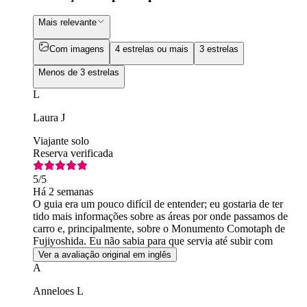
Mais relevante
Com imagens
4 estrelas ou mais
3 estrelas
Menos de 3 estrelas
L
Laura J
Viajante solo
Reserva verificada
5
/5
Há 2 semanas
O guia era um pouco difícil de entender; eu gostaria de ter
tido mais informações sobre as áreas por onde passamos de
carro e, principalmente, sobre o Monumento Comotaph de
Fujiyoshida. Eu não sabia para que servia até subir com
dificuldade a colina e ler a placa.
Ver a avaliação original em inglês
A
Anneloes L