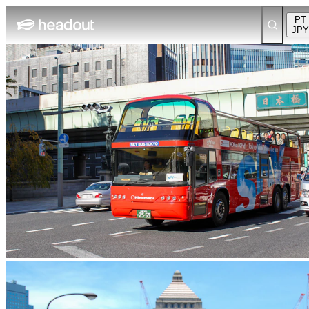
PT
JPY