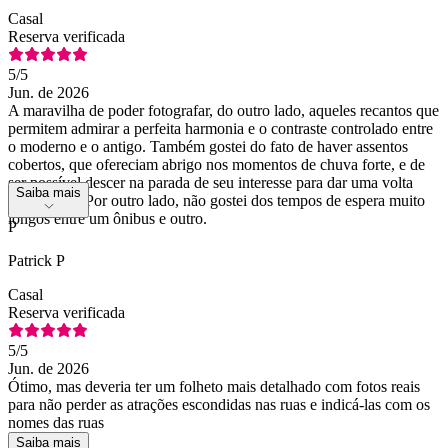
Casal
Reserva verificada
5
/5
Jun. de 2026
A maravilha de poder fotografar, do outro lado, aqueles recantos que
permitem admirar a perfeita harmonia e o contraste controlado entre
o moderno e o antigo. Também gostei do fato de haver assentos
cobertos, que ofereciam abrigo nos momentos de chuva forte, e de
ser possível descer na parada de seu interesse para dar uma volta
Saiba mais
pela região. Por outro lado, não gostei dos tempos de espera muito
longos entre um ônibus e outro.
P
Patrick P
Casal
Reserva verificada
5
/5
Jun. de 2026
Ótimo, mas deveria ter um folheto mais detalhado com fotos reais
para não perder as atrações escondidas nas ruas e indicá-las com os
nomes das ruas
Saiba mais