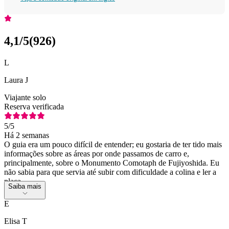
4,1
/5
(
926
)
L
Laura J
Viajante solo
Reserva verificada
5
/5
Há 2 semanas
O guia era um pouco difícil de entender; eu gostaria de ter tido mais
informações sobre as áreas por onde passamos de carro e,
principalmente, sobre o Monumento Comotaph de Fujiyoshida. Eu
não sabia para que servia até subir com dificuldade a colina e ler a
placa.
Saiba mais
E
Elisa T