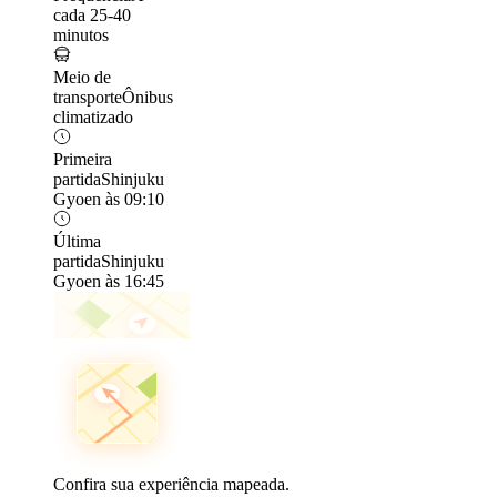
cada 25-40
minutos
Meio de
transporte
Ônibus
climatizado
Primeira
partida
Shinjuku
Gyoen às 09:10
Última
partida
Shinjuku
Gyoen às 16:45
Confira sua experiência mapeada.