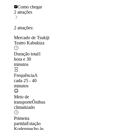
Como chegar
2 atrações
2 atrações:
Mercado de Tsukiji
Teatro Kabukiza
Duração total
1
hora e 30
minutos
Frequência
A
cada 25 - 40
minutos
Meio de
transporte
Ônibus
climatizado
Primeira
partida
Estação
Kodenmacho às