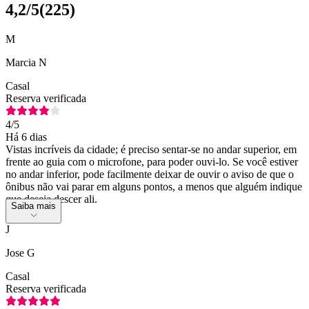
4,2
/5
(
225
)
M
Marcia N
Casal
Reserva verificada
4
/5
Há 6 dias
Vistas incríveis da cidade; é preciso sentar-se no andar superior, em
frente ao guia com o microfone, para poder ouvi-lo. Se você estiver
no andar inferior, pode facilmente deixar de ouvir o aviso de que o
ônibus não vai parar em alguns pontos, a menos que alguém indique
que deseja descer ali.
Saiba mais
J
Jose G
Casal
Reserva verificada