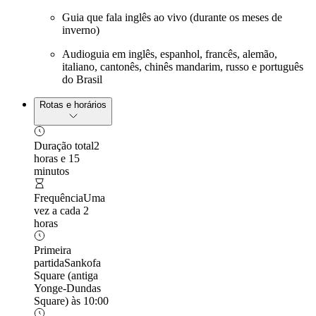
Guia que fala inglês ao vivo (durante os meses de
inverno)
Audioguia em inglês, espanhol, francês, alemão,
italiano, cantonês, chinês mandarim, russo e português
do Brasil
Rotas e horários
Duração total
2
horas e 15
minutos
Frequência
Uma
vez a cada 2
horas
Primeira
partida
Sankofa
Square (antiga
Yonge-Dundas
Square) às 10:00