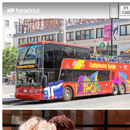
PT
CAD