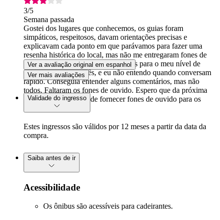
3
/5
Semana passada
Gostei dos lugares que conhecemos, os guias foram
simpáticos, respeitosos, davam orientações precisas e
explicavam cada ponto em que parávamos para fazer uma
resenha histórica do local, mas não me entregaram fones de
ouvido e o guia falava rápido demais para o meu nível de
Ver a avaliação original em espanhol
compreensão do inglês, e eu não entendo quando conversam
Ver mais avaliações
rápido. Conseguia entender alguns comentários, mas não
todos. Faltaram os fones de ouvido. Espero que da próxima
Validade do ingresso
vez não se esqueçam de fornecer fones de ouvido para os
falantes de espanhol.
Estes ingressos são válidos por 12 meses a partir da data da
compra.
Saiba antes de ir
Acessibilidade
Os ônibus são acessíveis para cadeirantes.