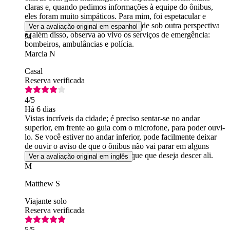
claras e, quando pedimos informações à equipe do ônibus,
eles foram muito simpáticos. Para mim, foi espetacular e
muito recomendável. Você vê a cidade sob outra perspectiva
Ver a avaliação original em espanhol
e, além disso, observa ao vivo os serviços de emergência:
M
bombeiros, ambulâncias e polícia.
Marcia N
Casal
Reserva verificada
4
/5
Há 6 dias
Vistas incríveis da cidade; é preciso sentar-se no andar
superior, em frente ao guia com o microfone, para poder ouvi-
lo. Se você estiver no andar inferior, pode facilmente deixar
de ouvir o aviso de que o ônibus não vai parar em alguns
pontos, a menos que alguém indique que deseja descer ali.
Ver a avaliação original em inglês
M
Matthew S
Viajante solo
Reserva verificada
5
/5