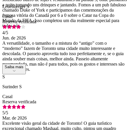
a noite tomando uns drinques e jantando. Fomos a um pub fabuloso
Leuenberger S
chamado Duke of York e participamos das comemorações da
famosa vitória do Canadá por 6 a 0 sobre o Catar na Copa do
Casal
Mundo da FIFA. Isso completou um dia realmente especial para
Reserva verificada
todos nós.
4
/5
Jun. de 2026
A versatilidade, o tamanho e a mistura do “antigo” com o
“moderno” fazem de Toronto uma cidade muito interessante e
descolada. O passeio aproveita tudo isso perfeitamente e, se o guia
ainda souber mais coisas, melhor ainda. Passeio altamente
recomendado, mas não é para todos, pois os gostos e interesses são
Saiba mais
bem diferentes.
S
Surinder S
Casal
Reserva verificada
5
/5
Mar. de 2026
Excelente visão geral da cidade de Toronto! O guia turístico
excepcional chamado Mashaal, muito culto, pintou um quadro