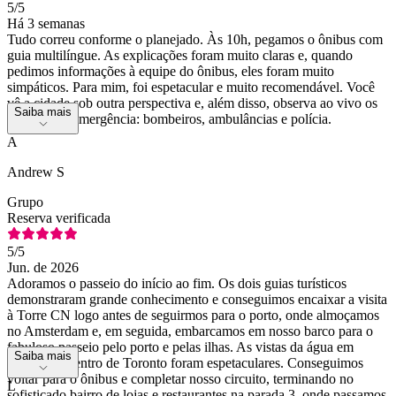
5
/5
Há 3 semanas
Tudo correu conforme o planejado. Às 10h, pegamos o ônibus com
guia multilíngue. As explicações foram muito claras e, quando
pedimos informações à equipe do ônibus, eles foram muito
simpáticos. Para mim, foi espetacular e muito recomendável. Você
vê a cidade sob outra perspectiva e, além disso, observa ao vivo os
Saiba mais
serviços de emergência: bombeiros, ambulâncias e polícia.
A
Andrew S
Grupo
Reserva verificada
5
/5
Jun. de 2026
Adoramos o passeio do início ao fim. Os dois guias turísticos
demonstraram grande conhecimento e conseguimos encaixar a visita
à Torre CN logo antes de seguirmos para o porto, onde almoçamos
no Amsterdam e, em seguida, embarcamos em nosso barco para o
fabuloso passeio pelo porto e pelas ilhas. As vistas da água em
Saiba mais
direção ao centro de Toronto foram espetaculares. Conseguimos
voltar para o ônibus e completar nosso circuito, terminando no
L
sofisticado bairro de lojas e restaurantes na parada 3, onde passamos