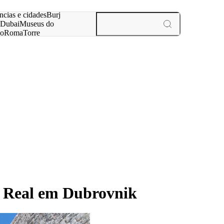
ar
ncias e cidades
Burj
Dubai
Museus do
no
Roma
Torre
aris
experiências e cidades
to Real em Dubrovnik