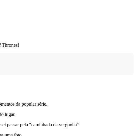
f Thrones!
omentos da popular série.
do lugar.
ersei passar pela "caminhada da vergonha".
ra uma foto.