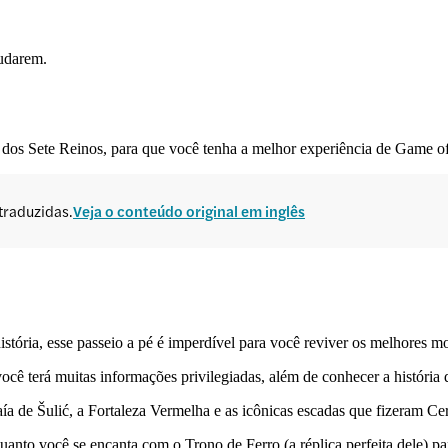
mudarem.
 dos Sete Reinos, para que você tenha a melhor experiência de Game o
traduzidas.
Veja o conteúdo original em inglês
stória, esse passeio a pé é imperdível para você reviver os melhores m
você terá muitas informações privilegiadas, além de conhecer a história 
baía de Šulić, a Fortaleza Vermelha e as icônicas escadas que fizeram C
anto você se encanta com o Trono de Ferro (a réplica perfeita dele) pa