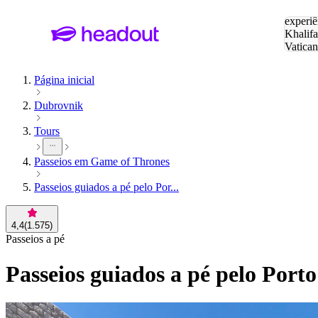
Pesquis
experiê
Khalifa
Vatica
Eiffel
P
Página inicial
Dubrovnik
Tours
Passeios em Game of Thrones
Passeios guiados a pé pelo Por...
4,4
(
1.575
)
Passeios a pé
Passeios guiados a pé pelo Por