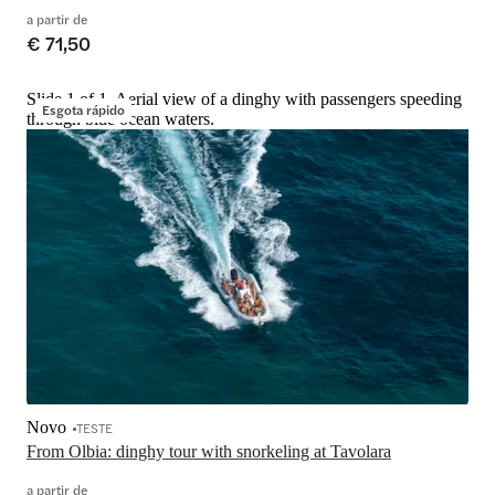
a partir de
€ 71,50
Slide 1 of 1, Aerial view of a dinghy with passengers speeding
Esgota rápido
through blue ocean waters.
Novo
TESTE
From Olbia: dinghy tour with snorkeling at Tavolara
a partir de