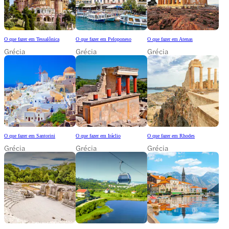
O que fazer em Tessalônica
O que fazer em Peloponeso
O que fazer em Atenas
Grécia
Grécia
Grécia
O que fazer em Santorini
O que fazer em Iráclio
O que fazer em Rhodes
Grécia
Grécia
Grécia