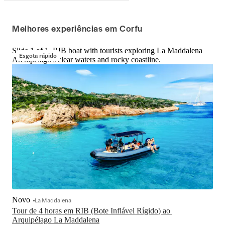
Melhores experiências em Corfu
Slide 1 of 1, RIB boat with tourists exploring La Maddalena
Esgota rápido
Archipelago's clear waters and rocky coastline.
Novo
La Maddalena
Tour de 4 horas em RIB (Bote Inflável Rígido) ao 
Arquipélago La Maddalena