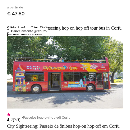
a partir de
€ 47,50
Slide 1 of 1, City Sightseeing hop on hop off tour bus in Corfu
Cancelamento gratuito
parked under trees.
Passeios hop-on hop-off Corfu
4,2
(
39
)
City Sightseeing: Passeio de ônibus hop-on hop-off em Corfu