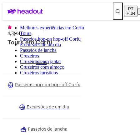
PT
EUR
Melhores experiências em Corfu
4,3
(
44
Tours
)
Passeios hop-on hop-off Corfu
Tours em Corfu
Excursões de um dia
Passeios de lancha
Cruzeiros
Cruzeiros com jantar
Tudo
Cruzeiros com almoço
Cruzeiros turísticos
Passeios hop-on hop-off Corfu
Excursões de um dia
Passeios de lancha