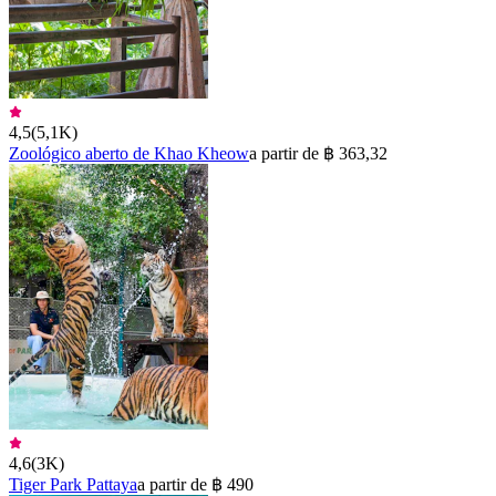
4,5
(
5,1K
)
Zoológico aberto de Khao Kheow
a partir de ฿ 363,32
4,6
(
3K
)
Tiger Park Pattaya
a partir de ฿ 490