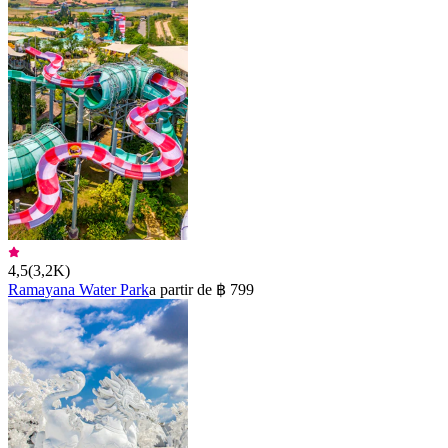
4,5
(
3,2K
)
Ramayana Water Park
a partir de ฿ 799