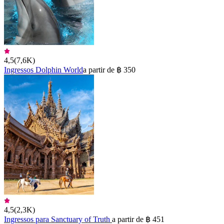
4,5
(
7,6K
)
Ingressos Dolphin World
a partir de ฿ 350
4,5
(
2,3K
)
Ingressos para Sanctuary of Truth
a partir de ฿ 451