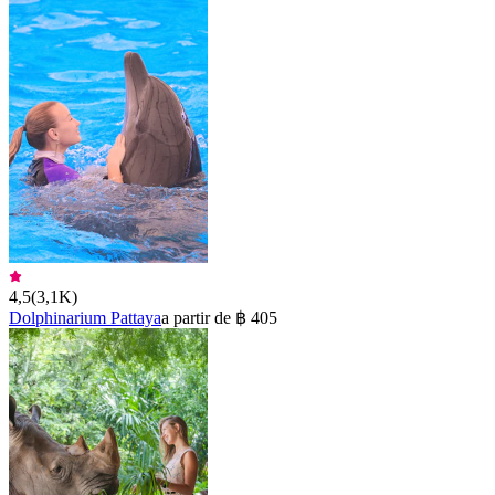
4,5
(
3,1K
)
Dolphinarium Pattaya
a partir de ฿ 405