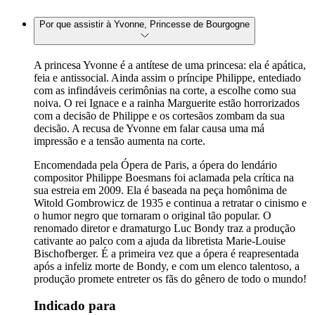
Por que assistir à Yvonne, Princesse de Bourgogne
A princesa Yvonne é a antítese de uma princesa: ela é apática,
feia e antissocial. Ainda assim o príncipe Philippe, entediado
com as infindáveis cerimônias na corte, a escolhe como sua
noiva. O rei Ignace e a rainha Marguerite estão horrorizados
com a decisão de Philippe e os cortesãos zombam da sua
decisão. A recusa de Yvonne em falar causa uma má
impressão e a tensão aumenta na corte.
Encomendada pela Ópera de Paris, a ópera do lendário
compositor Philippe Boesmans foi aclamada pela crítica na
sua estreia em 2009. Ela é baseada na peça homônima de
Witold Gombrowicz de 1935 e continua a retratar o cinismo e
o humor negro que tornaram o original tão popular. O
renomado diretor e dramaturgo Luc Bondy traz a produção
cativante ao palco com a ajuda da libretista Marie-Louise
Bischofberger. É a primeira vez que a ópera é reapresentada
após a infeliz morte de Bondy, e com um elenco talentoso, a
produção promete entreter os fãs do gênero de todo o mundo!
Indicado para