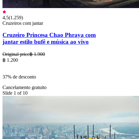
4,5
(
1.259
)
Cruzeiros com jantar
Cruzeiro Princesa Chao Phraya com
jantar estilo bufê e música ao vivo
Original price
฿ 1.900
฿ 1.200
37% de desconto
Cancelamento gratuito
Slide 1 of 10