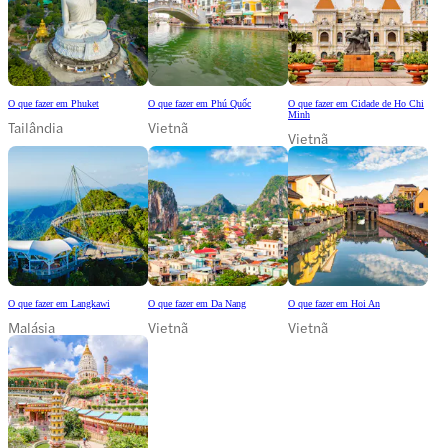
O que fazer em Phuket
O que fazer em Phú Quốc
O que fazer em Cidade de Ho Chi
Minh
Tailândia
Vietnã
Vietnã
O que fazer em Langkawi
O que fazer em Da Nang
O que fazer em Hoi An
Malásia
Vietnã
Vietnã