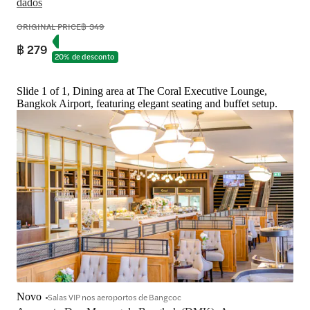
dados
ORIGINAL PRICE
฿ 349
฿ 279
20% de desconto
Slide 1 of 1, Dining area at The Coral Executive Lounge,
Bangkok Airport, featuring elegant seating and buffet setup.
Novo
Salas VIP nos aeroportos de Bangcoc