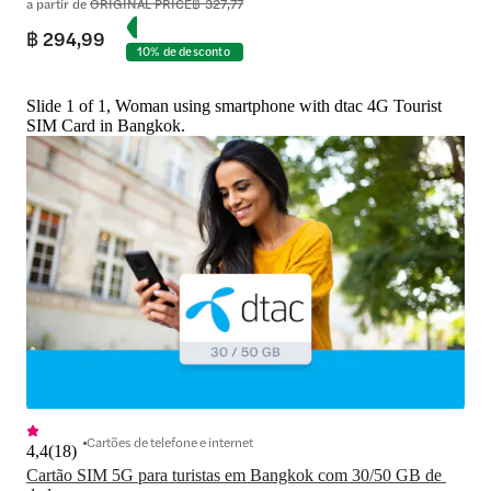
a partir de
ORIGINAL PRICE
฿ 327,77
฿ 294,99
10% de desconto
Slide 1 of 1, Woman using smartphone with dtac 4G Tourist
SIM Card in Bangkok.
Cartões de telefone e internet
4,4
(
18
)
Cartão SIM 5G para turistas em Bangkok com 30/50 GB de 