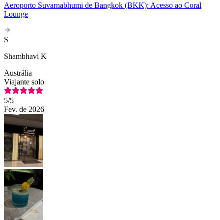
Aeroporto Suvarnabhumi de Bangkok (BKK): Acesso ao Coral
Lounge
S
Shambhavi K
Austrália
Viajante solo
5
/5
Fev. de 2026