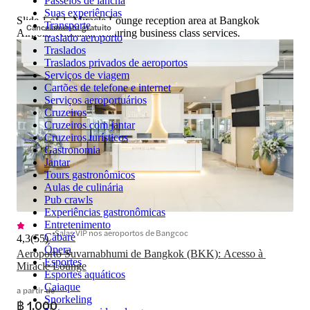
Passeios de lancha
Suas experiências
Slide 1 of 1, Miracle Lounge reception area at Bangkok
Transporte
Cancelamento gratuito
Airport, Thailand, featuring business class services.
traslado aeroporto
Traslados
Traslados privados de aeroportos
Serviços de viagem
Cartões de telefone e internet
Serviços aeroportuários
Cruzeiros
Cruzeiros com jantar
Cruzeiros turísticos
Gastronomia
Jantar
Tours gastronômicos
Aulas de culinária
Pub crawls
Experiências gastronômicas
Entretenimento
Salas VIP nos aeroportos de Bangcoc
Cabaré
4,3
(
55
)
Ópera
Aeroporto Suvarnabhumi de Bangkok (BKK): Acesso à 
Esportes
Miracle Lounge
Esportes aquáticos
Caiaque
a partir de
Snorkeling
฿ 1.000