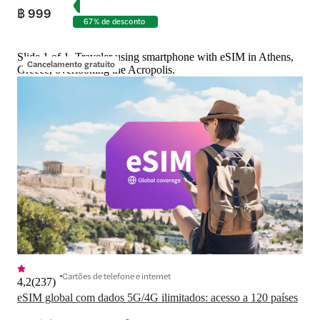
฿ 999
67% de desconto
Slide 1 of 1, Traveler using smartphone with eSIM in Athens,
Cancelamento gratuito
Greece, overlooking the Acropolis.
Cartões de telefone e internet
4,2
(
237
)
eSIM global com dados 5G/4G ilimitados: acesso a 120 países