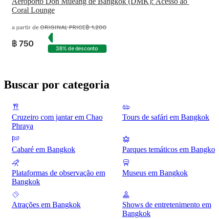
Aeroporto Don Mueang de Bangkok (DMK): Acesso ao 
Coral Lounge
a partir de
ORIGINAL PRICE
฿ 1.200
฿ 750
38% de desconto
Buscar por categoria
Cruzeiro com jantar em Chao
Tours de safári em Bangkok
Phraya
Cabaré em Bangkok
Parques temáticos em Bangkok
Plataformas de observação em
Museus em Bangkok
Bangkok
Atrações em Bangkok
Shows de entretenimento em
Bangkok