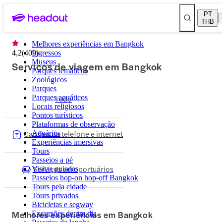
PT
THB
Melhores experiências em Bangkok
4,2
(
409
Ingressos
)
Museus
Serviços de viagem em Bangkok
Parques temáticos
Zoológicos
Parques
Parques aquáticos
Tudo
Locais religiosos
Pontos turísticos
Plataformas de observação
Cartões de telefone e internet
Aquários
Experiências imersivas
Tours
Passeios a pé
Serviços aeroportuários
Visitas guiadas
Passeios hop-on hop-off Bangkok
Tours pela cidade
Tours privados
Bicicletas e segway
Melhores experiências em Bangkok
Excursões de um dia