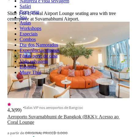
Natureza e vida selvagem
Safári
Bem-estar
Slide 1 of 1, Coral Airport Lounge seating area with tree
Spa
centerpiece at Suvarnabhumi Airport.
Aulas
Workshops
Especiais
Combos
Dia dos Namorados
Experiências digitais
Férias perto de casa
Vida selvagem
Esportes
Muay Thai
Salas VIP nos aeroportos de Bangcoc
4,3
(
99
)
Aeroporto Suvarnabhumi de Bangkok (BKK): Acesso ao 
Coral Lounge
a partir de
ORIGINAL PRICE
฿ 3.000