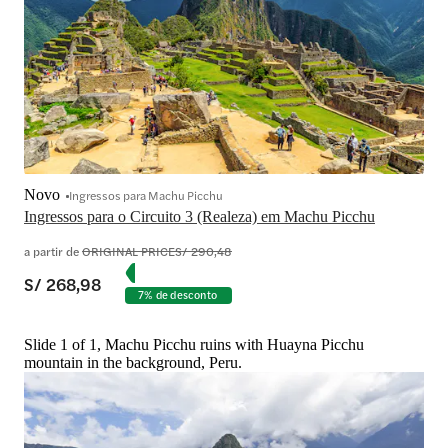
Novo
Ingressos para Machu Picchu
Ingressos para o Circuito 3 (Realeza) em Machu Picchu
a partir de
ORIGINAL PRICE
S/ 290,48
S/ 268,98
7% de desconto
Slide 1 of 1, Machu Picchu ruins with Huayna Picchu
mountain in the background, Peru.