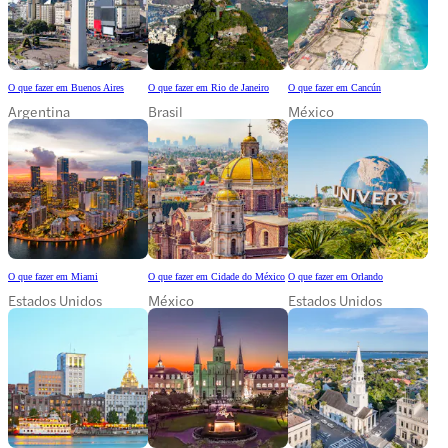
O que fazer em Buenos Aires
O que fazer em Rio de Janeiro
O que fazer em Cancún
Argentina
Brasil
México
O que fazer em Miami
O que fazer em Cidade do México
O que fazer em Orlando
Estados Unidos
México
Estados Unidos