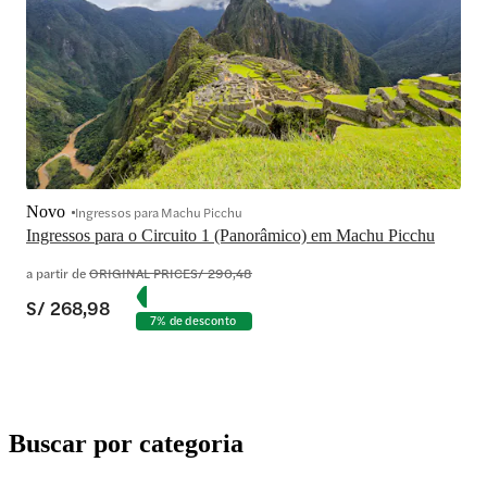
Novo
Ingressos para Machu Picchu
Ingressos para o Circuito 1 (Panorâmico) em Machu Picchu
a partir de
ORIGINAL PRICE
S/ 290,48
S/ 268,98
7% de desconto
Buscar por categoria