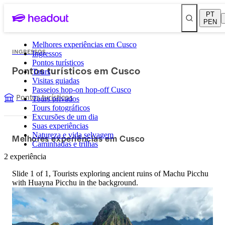
PT
PEN
Melhores experiências em Cusco
INGRESSOS
Ingressos
Pontos turísticos
Pontos turísticos em Cusco
Tours
Visitas guiadas
Passeios hop-on hop-off Cusco
Pontos turísticos
Tours privados
Tours fotográficos
Excursões de um dia
Suas experiências
Natureza e vida selvagem
Melhores experiências em Cusco
Caminhadas e trilhas
2 experiência
Slide 1 of 1, Tourists exploring ancient ruins of Machu Picchu
with Huayna Picchu in the background.