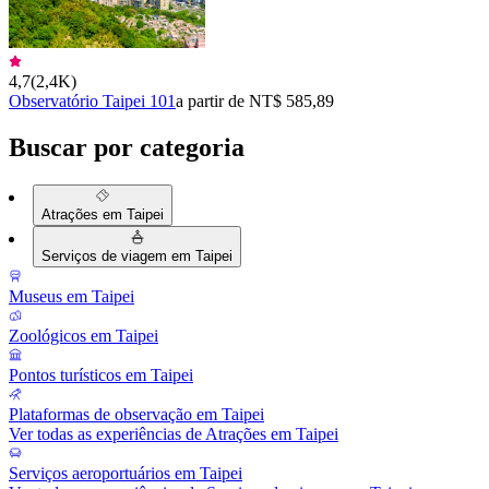
4,7
(
2,4K
)
Observatório Taipei 101
a partir de NT$ 585,89
Buscar por categoria
Atrações em Taipei
Serviços de viagem em Taipei
Museus em Taipei
Zoológicos em Taipei
Pontos turísticos em Taipei
Plataformas de observação em Taipei
Ver todas as experiências de Atrações em Taipei
Serviços aeroportuários em Taipei