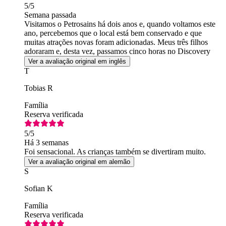
5
/5
Semana passada
Visitamos o Petrosains há dois anos e, quando voltamos este
ano, percebemos que o local está bem conservado e que
muitas atrações novas foram adicionadas. Meus três filhos
adoraram e, desta vez, passamos cinco horas no Discovery
Center.
Ver a avaliação original em inglês
T
Tobias R
Família
Reserva verificada
5
/5
Há 3 semanas
Foi sensacional. As crianças também se divertiram muito.
Ver a avaliação original em alemão
S
Sofian K
Família
Reserva verificada