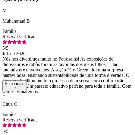
M
Muhammad B
Família
Reserva verificada
5
/5
Jul. de 2026
Nós nos divertimos muito no Petrosains! As exposições de
dinossauros e robôs foram as favoritas dos meus filhos — tão
interativas e envolventes. A seção “Go Green” foi uma surpresa
maravilhosa, ensinando sustentabilidade de uma forma divertida. O
Headout facilitou muito o processo de reserva, com confirmação
Saiba mais
instantânea. Um passeio educativo perfeito para toda a família. Com
certeza voltaremos.
C
Chua C
Família
Reserva verificada
5
/5