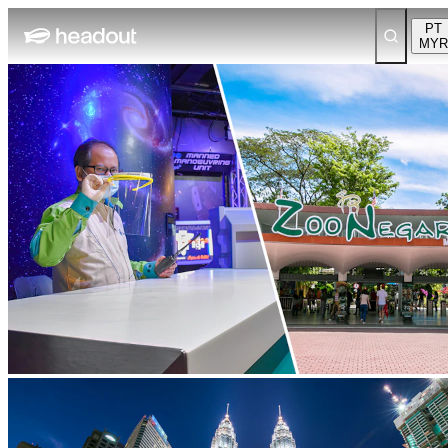
PT
MYR