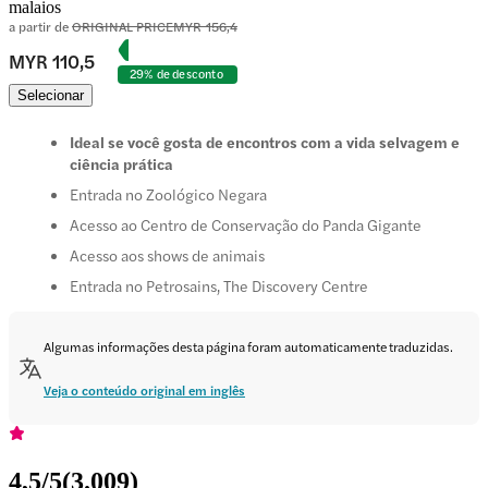
malaios
a partir de
ORIGINAL PRICE
MYR 156,4
MYR 110,5
29% de desconto
Selecionar
Ideal se você gosta de encontros com a vida selvagem e
ciência prática
Entrada no Zoológico Negara
Acesso ao Centro de Conservação do Panda Gigante
Acesso aos shows de animais
Entrada no Petrosains, The Discovery Centre
Algumas informações desta página foram automaticamente traduzidas.
Veja o conteúdo original em inglês
4,5
/5
(
3.009
)