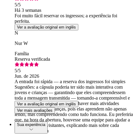
5
/5
Há 3 semanas
Foi muito fácil reservar os ingressos; a experiência foi
perfeita.
Ver a avaliação original em inglês
N
Nur W
Família
Reserva verificada
5
/5
Jun. de 2026
A entrada foi rápida — a reserva dos ingressos foi simples
Sugestões: a cápsula poderia ter sido mais interativa com
jovens e crianças — garantindo que eles compreendessem
toda a mensagem transmitida — tornando-a compreensível e
interessante. Além disso, deveria haver mais atividades
Ver a avaliação original em inglês
interativas para as crianças, pois elas aprendem não apenas
Ver mais avaliações
lendo, mas compreendendo como tudo funciona. Eu preferiria
que, na hora da abertura, houvesse uma equipe para ajudar a
Sua experiência
interagir com os visitantes, explicando mais sobre cada
estação específica