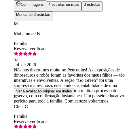
Com imagens
4 estrelas ou mais
3 estrelas
Menos de 3 estrelas
M
Muhammad B
Família
Reserva verificada
5
/5
Jul. de 2026
Nós nos divertimos muito no Petrosains! As exposições de
dinossauros e robôs foram as favoritas dos meus filhos — tão
interativas e envolventes. A seção “Go Green” foi uma
surpresa maravilhosa, ensinando sustentabilidade de uma
forma divertida. O Headout facilitou muito o processo de
Ver a avaliação original em inglês
reserva, com confirmação instantânea. Um passeio educativo
C
perfeito para toda a família. Com certeza voltaremos.
Chua C
Família
Reserva verificada