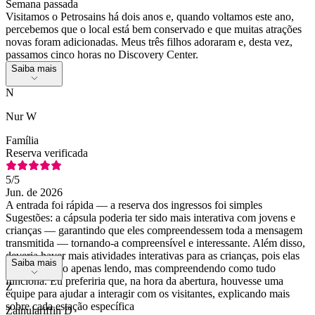
Semana passada
Visitamos o Petrosains há dois anos e, quando voltamos este ano,
percebemos que o local está bem conservado e que muitas atrações
novas foram adicionadas. Meus três filhos adoraram e, desta vez,
passamos cinco horas no Discovery Center.
Saiba mais
N
Nur W
Família
Reserva verificada
5
/5
Jun. de 2026
A entrada foi rápida — a reserva dos ingressos foi simples
Sugestões: a cápsula poderia ter sido mais interativa com jovens e
crianças — garantindo que eles compreendessem toda a mensagem
transmitida — tornando-a compreensível e interessante. Além disso,
deveria haver mais atividades interativas para as crianças, pois elas
Saiba mais
aprendem não apenas lendo, mas compreendendo como tudo
funciona. Eu preferiria que, na hora da abertura, houvesse uma
Z
equipe para ajudar a interagir com os visitantes, explicando mais
sobre cada estação específica
Zainulariffin D