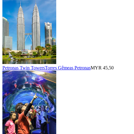
Petronas Twin TowersTorres Gêmeas Petronas
MYR 45,50