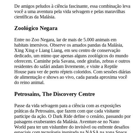
De amigos peludos à ciência fascinante, essa combinação leva
você a uma aventura pela vida selvagem e pelas maravilhas
científicas da Malásia.
Zoológico Negara
Entre no Zoo Negara, lar de mais de 5.000 animais em
habitats imersivos. Observe os amados pandas da Malásia,
Xing Xing e Liang Liang, em seu centro de conservação
dedicado, um mimo que apenas alguns zoológicos do mundo
oferecem. Caminhe pela Savana, onde girafas, zebras e outros
residentes do safári andam livremente, e visite a Reptile
House para ver de perto répteis coloridos. Com sessões diárias
de alimentação e shows ao vivo, cada parada aproxima você
do reino animal.
Petrosains, The Discovery Centre
Passe da vida selvagem para a ciência com as exposições
práticas da Petrosains, que fazem com que cada visitante
participe da ação. O Dark Ride define o cenário, passando por
paisagens exuberantes da Malásia. Aventure-se no Nano
World para ter um vislumbre do invisível ou enfrente desafios
espaciais com tecnologia inspirada na NASA na zona Space.