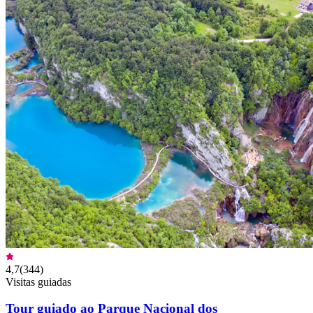
4,7
(
344
)
Visitas guiadas
Tour guiado ao Parque Nacional dos