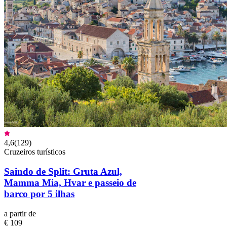
4,6
(
129
)
Cruzeiros turísticos
Saindo de Split: Gruta Azul,
Mamma Mia, Hvar e passeio de
barco por 5 ilhas
a partir de
€ 109