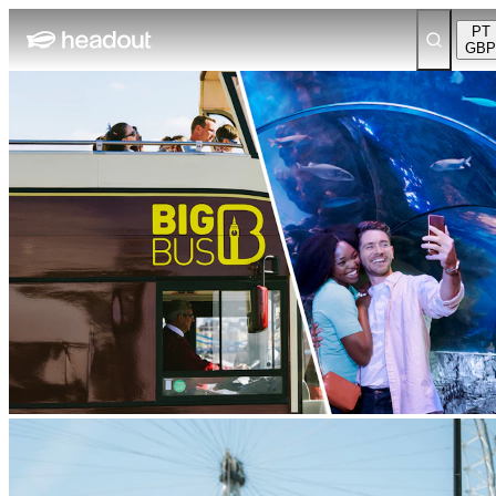
PT
GBP