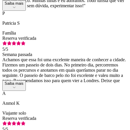
nem um pouco. Minhas filhas e eu adoramos. Todo turista que vier
Saiba mais
aqui deveria, sem dúvida, experimentar isso!"
P
Patricia S
Família
Reserva verificada
5
/5
Semana passada
Achamos que essa foi uma excelente maneira de conhecer a cidade.
Fizemos um passeio de dois dias. No primeiro dia, percorremos
todos os percursos e anotamos em quais queríamos parar no dia
seguinte. O passeio de barco pelo rio foi excelente e valeu muito a
pena. Recomendamos isso para quem vier a Londres. Deixe que
Saiba mais
eles dirijam.
A
Anmol K
Viajante solo
Reserva verificada
5
/5