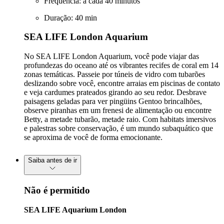
Frequência: a cada 40 minutos
Duração: 40 min
SEA LIFE London Aquarium
No SEA LIFE London Aquarium, você pode viajar das
profundezas do oceano até os vibrantes recifes de coral em 14
zonas temáticas. Passeie por túneis de vidro com tubarões
deslizando sobre você, encontre arraias em piscinas de contato
e veja cardumes prateados girando ao seu redor. Desbrave
paisagens geladas para ver pingüins Gentoo brincalhões,
observe piranhas em um frenesi de alimentação ou encontre
Betty, a metade tubarão, metade raio. Com habitats imersivos
e palestras sobre conservação, é um mundo subaquático que
se aproxima de você de forma emocionante.
Saiba antes de ir
Não é permitido
SEA LIFE Aquarium London