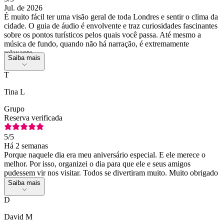
Jul. de 2026
É muito fácil ter uma visão geral de toda Londres e sentir o clima da
cidade. O guia de áudio é envolvente e traz curiosidades fascinantes
sobre os pontos turísticos pelos quais você passa. Até mesmo a
música de fundo, quando não há narração, é extremamente
relaxante.
Saiba mais
T
Tina L
Grupo
Reserva verificada
5
/5
Há 2 semanas
Porque naquele dia era meu aniversário especial. E ele merece o
melhor. Por isso, organizei o dia para que ele e seus amigos
pudessem vir nos visitar. Todos se divertiram muito. Muito obrigado
Saiba mais
D
David M