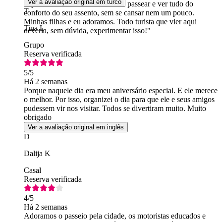
Ver a avaliação original em turco
experimentar isso... "Foi incrível passear e ver tudo do
T
conforto do seu assento, sem se cansar nem um pouco.
Minhas filhas e eu adoramos. Todo turista que vier aqui
Tina L
deveria, sem dúvida, experimentar isso!"
Grupo
Reserva verificada
5
/5
Há 2 semanas
Porque naquele dia era meu aniversário especial. E ele merece
o melhor. Por isso, organizei o dia para que ele e seus amigos
pudessem vir nos visitar. Todos se divertiram muito. Muito
obrigado
Ver a avaliação original em inglês
D
Dalija K
Casal
Reserva verificada
4
/5
Há 2 semanas
Adoramos o passeio pela cidade, os motoristas educados e