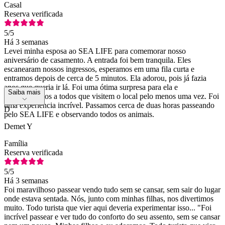
Casal
Reserva verificada
5
/5
Há 3 semanas
Levei minha esposa ao SEA LIFE para comemorar nosso
aniversário de casamento. A entrada foi bem tranquila. Eles
escanearam nossos ingressos, esperamos em uma fila curta e
entramos depois de cerca de 5 minutos. Ela adorou, pois já fazia
anos que queria ir lá. Foi uma ótima surpresa para ela e
Saiba mais
recomendamos a todos que visitem o local pelo menos uma vez. Foi
uma experiência incrível. Passamos cerca de duas horas passeando
D
pelo SEA LIFE e observando todos os animais.
Demet Y
Família
Reserva verificada
5
/5
Há 3 semanas
Foi maravilhoso passear vendo tudo sem se cansar, sem sair do lugar
onde estava sentada. Nós, junto com minhas filhas, nos divertimos
muito. Todo turista que vier aqui deveria experimentar isso... "Foi
incrível passear e ver tudo do conforto do seu assento, sem se cansar