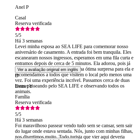
Anel P
Casal
Reserva verificada
5
/5
Há 3 semanas
Levei minha esposa ao SEA LIFE para comemorar nosso
aniversário de casamento. A entrada foi bem tranquila. Eles
escanearam nossos ingressos, esperamos em uma fila curta e
entramos depois de cerca de 5 minutos. Ela adorou, pois já
fazia anos que queria ir lá. Foi uma ótima surpresa para ela e
Ver a avaliação original em inglês
recomendamos a todos que visitem o local pelo menos uma
D
vez. Foi uma experiência incrível. Passamos cerca de duas
horas passeando pelo SEA LIFE e observando todos os
Demet Y
animais.
Família
Reserva verificada
5
/5
Há 3 semanas
Foi maravilhoso passear vendo tudo sem se cansar, sem sair
do lugar onde estava sentada. Nós, junto com minhas filhas,
nos divertimos muito. Todo turista que vier aqui deveria