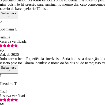
O percurso passou por todos os locais onde eu queria tirar fotos. O per
mim, pois não há pressão para terminar no mesmo dia, caso comecemos 
passeio de barco pelo rio Tâmisa.
Saiba mais
G
Goßmann C
Família
Reserva verificada
5
/5
Mai. de 2026
Tudo correu bem. Experiências incríveis... Seria bom se a descrição d
passeio pelo rio Tâmisa incluísse o nome do ônibus ou do barco; isso ter
Saiba mais
T
Theodore T
Casal
Reserva verificada
5
/5