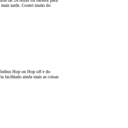
curso de 24 horas foi melhor para
mais tarde. Gostei muito do
o ônibus Hop on Hop off e do
ia facilitado ainda mais as coisas