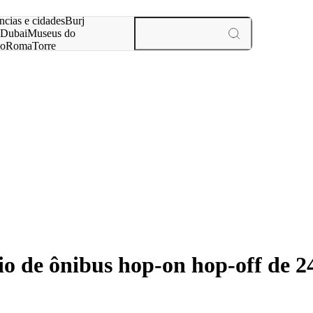
ar
ncias e cidades
Burj
Dubai
Museus do
no
Roma
Torre
aris
experiências e cidades
 de ônibus hop-on hop-off de 2