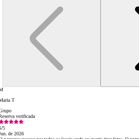
M
Maria T
Grupo
Reserva verificada
5
/5
Jun. de 2026