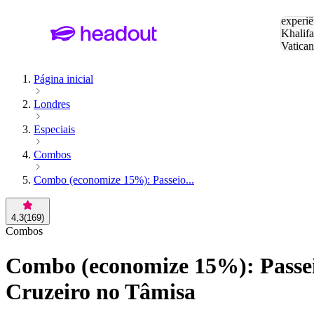
Pesquis
experiê
Khalifa
Vatica
Eiffel
P
Página inicial
Londres
Especiais
Combos
Combo (economize 15%): Passeio...
4,3
(
169
)
Combos
Combo (economize 15%): Passeio
Cruzeiro no Tâmisa