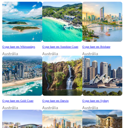
O que fazer em Whitsundays
O que fazer em Sunshine Coast
O que fazer em Brisbane
Austrália
Austrália
Austrália
O que fazer em Gold Coast
O que fazer em Darwin
O que fazer em Sydney
Austrália
Austrália
Austrália