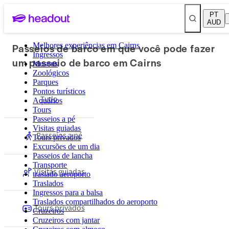
PT
AUD
Passeios de barco em que você pode fazer
Melhores experiências em Cairns
Ingressos
um passeio de barco em Cairns
Museus
Zoológicos
Parques
Pontos turísticos
Tudo
Aquários
Tours
Passeios a pé
Visitas guiadas
Passeios a pé
Tours privados
Excursões de um dia
Passeios de lancha
Transporte
Visitas guiadas
traslado aeroporto
Traslados
Ingressos para a balsa
Traslados compartilhados do aeroporto
Tours privados
Cruzeiros
Cruzeiros com jantar