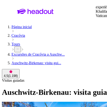
Pesquis
experiê
Khalifa
Vatica
Eiffel
P
Página inicial
Cracóvia
Tours
Excursões de Cracóvia a Auschw...
Auschwitz-Birkenau: visita gui...
4,5
(
1.198
)
Visitas guiadas
Auschwitz-Birkenau: visita guia