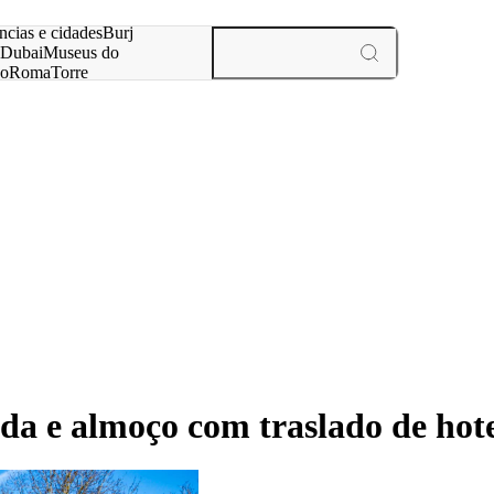
ar
ncias e cidades
Burj
Dubai
Museus do
no
Roma
Torre
aris
experiências e cidades
da e almoço com traslado de hote