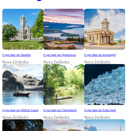
O que fazer em Dunedin
O que fazer em Queenstown
O que fazer em Invercargill
Nova Zelândia
Nova Zelândia
Nova Zelândia
O que fazer em Milford Sound
O que fazer em Christchurch
O que fazer em Franz Josef
Nova Zelândia
Nova Zelândia
Nova Zelândia