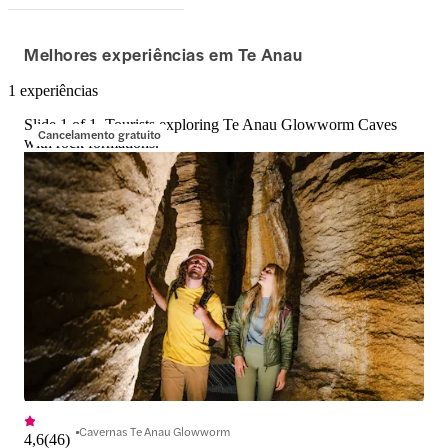
Melhores experiências em Te Anau
1 experiências
Slide 1 of 1, Tourists exploring Te Anau Glowworm Caves
Cancelamento gratuito
with rock formations.
Cavernas Te Anau Glowworm
4,6
(
46
)