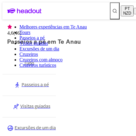
PT
NZD
Melhores experiências em Te Anau
Tours
4,6
(
46
)
Passeios a pé
Passeios a pé em Te Anau
Visitas guiadas
Excursões de um dia
Cruzeiros
Cruzeiros com almoço
Tudo
Cruzeiros turísticos
Passeios a pé
Visitas guiadas
Excursões de um dia