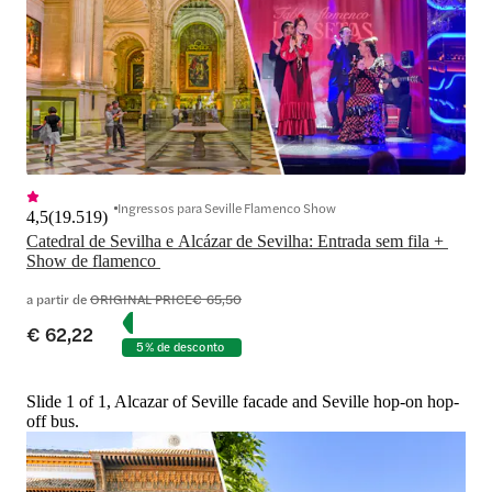
Ingressos para Seville Flamenco Show
4,5
(
19.519
)
Catedral de Sevilha e Alcázar de Sevilha: Entrada sem fila + 
Show de flamenco 
a partir de
ORIGINAL PRICE
€ 65,50
€ 62,22
5% de desconto
Slide 1 of 1, Alcazar of Seville facade and Seville hop-on hop-
off bus.