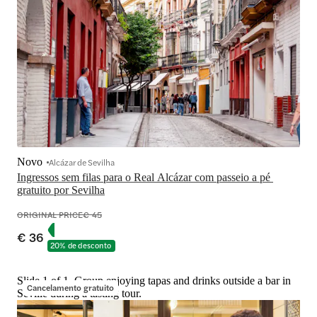
Novo
Alcázar de Sevilha
Ingressos sem filas para o Real Alcázar com passeio a pé 
gratuito por Sevilha
ORIGINAL PRICE
€ 45
€ 36
20% de desconto
Slide 1 of 1, Group enjoying tapas and drinks outside a bar in
Cancelamento gratuito
Seville during a tasting tour.