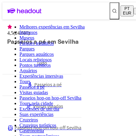
PT
EUR
Melhores experiências em Sevilha
Ingressos
4,5
(
24.680
)
Museus
Passeios a pé em Sevilha
Parques temáticos
Parques
Parques aquáticos
Locais religiosos
Tudo
Pontos turísticos
Aquários
Experiências imersivas
Tours
Passeios a pé
Passeios a pé
Visitas guiadas
Passeios hop-on hop-off Sevilha
Tours pela cidade
Visitas guiadas
Excursões de um dia
Suas experiências
Cruzeiros
Cruzeiros turísticos
Passeios hop-on hop-off Sevilha
Gastronomia