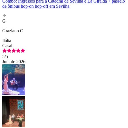
Combo: Ingressos para a Catedral de Sevilha e La Giralda + passeio
de ônibus hop-on hop-off em Sevilha
G
Graziano C
Itália
Casal
5
/5
Jun. de 2026