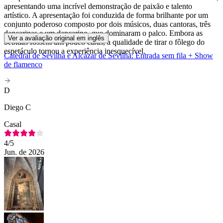
apresentando uma incrível demonstração de paixão e talento
artístico. A apresentação foi conduzida de forma brilhante por um
conjunto poderoso composto por dois músicos, duas cantoras, três
dançarinas e um dançarino, que dominaram o palco. Embora as
Ver a avaliação original em inglês
bebidas fossem um pouco caras, a qualidade de tirar o fôlego do
espetáculo tornou a experiência inesquecível.
Catedral de Sevilha e Alcázar de Sevilha: Entrada sem fila + Show
de flamenco
D
Diego C
Casal
4
/5
Jun. de 2026