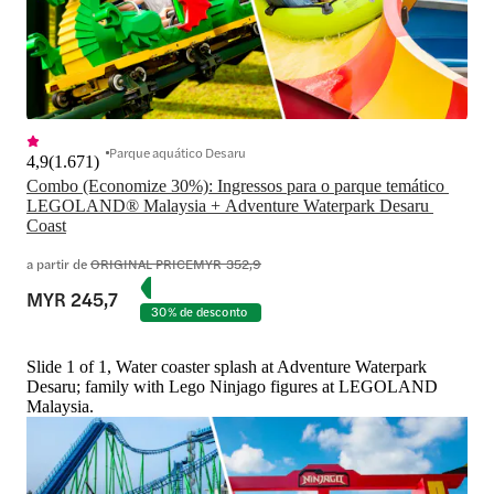
Parque aquático Desaru
4,9
(
1.671
)
Combo (Economize 30%): Ingressos para o parque temático 
LEGOLAND® Malaysia + Adventure Waterpark Desaru 
Coast
a partir de
ORIGINAL PRICE
MYR 352,9
MYR 245,7
30% de desconto
Slide 1 of 1, Water coaster splash at Adventure Waterpark
Desaru; family with Lego Ninjago figures at LEGOLAND
Malaysia.