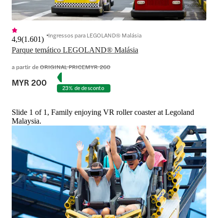
Ingressos para LEGOLAND® Malásia
4,9
(
1.601
)
Parque temático LEGOLAND® Malásia
a partir de
ORIGINAL PRICE
MYR 260
MYR 200
23% de desconto
Slide 1 of 1, Family enjoying VR roller coaster at Legoland
Malaysia.