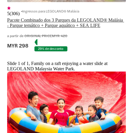
Ingressos para LEGOLAND® Malásia
5
(
306
)
Pacote Combinado dos 3 Parques da LEGOLAND® Malásia 
- Parque temático + Parque aquático + SEA LIFE
a partir de
ORIGINAL PRICE
MYR 420
MYR 298
29% de desconto
Slide 1 of 1, Family on a raft enjoying a water slide at
LEGOLAND Malaysia Water Park.