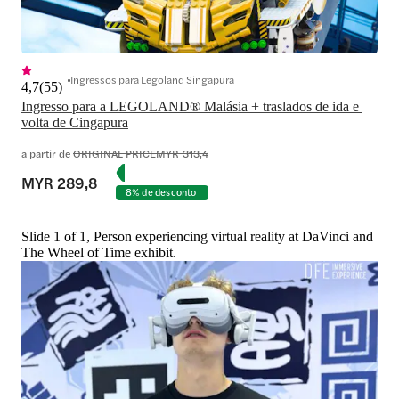
Ingressos para Legoland Singapura
4,7
(
55
)
Ingresso para a LEGOLAND® Malásia + traslados de ida e 
volta de Cingapura
a partir de
ORIGINAL PRICE
MYR 313,4
MYR 289,8
8% de desconto
Slide 1 of 1, Person experiencing virtual reality at DaVinci and
The Wheel of Time exhibit.