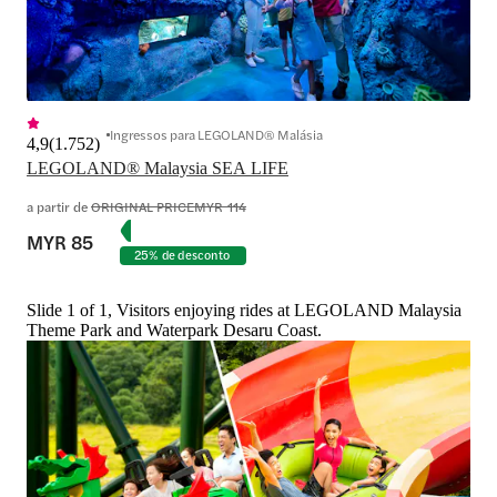
Ingressos para LEGOLAND® Malásia
4,9
(
1.752
)
LEGOLAND® Malaysia SEA LIFE
a partir de
ORIGINAL PRICE
MYR 114
MYR 85
25% de desconto
Slide 1 of 1, Visitors enjoying rides at LEGOLAND Malaysia
Theme Park and Waterpark Desaru Coast.