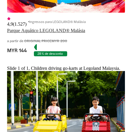
Ingressos para LEGOLAND® Malásia
4,9
(
1.527
)
Parque Aquático LEGOLAND® Malásia
a partir de
ORIGINAL PRICE
MYR 200
MYR 144
28% de desconto
Slide 1 of 1, Children driving go-karts at Legoland Malaysia.