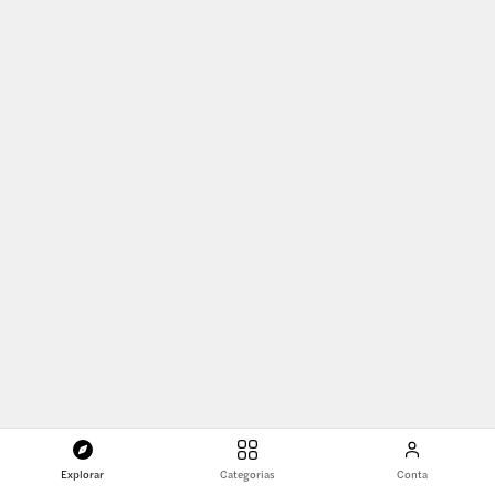
Explorar
Categorias
Conta