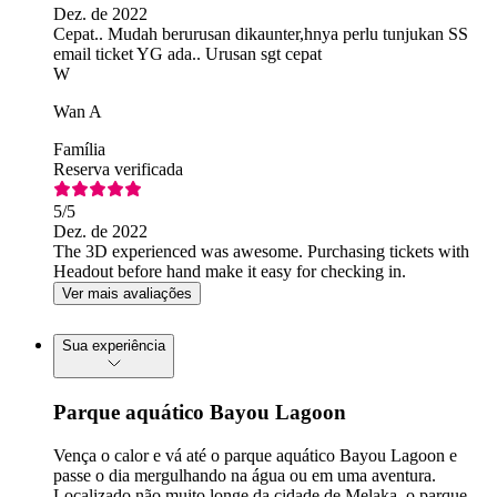
Dez. de 2022
Cepat.. Mudah berurusan dikaunter,hnya perlu tunjukan SS
email ticket YG ada.. Urusan sgt cepat
W
Wan A
Família
Reserva verificada
5
/5
Dez. de 2022
The 3D experienced was awesome. Purchasing tickets with
Headout before hand make it easy for checking in.
Ver mais avaliações
Sua experiência
Parque aquático Bayou Lagoon
Vença o calor e vá até o parque aquático Bayou Lagoon e
passe o dia mergulhando na água ou em uma aventura.
Localizado não muito longe da cidade de Melaka, o parque