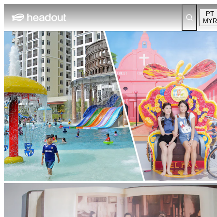
PT
MYR