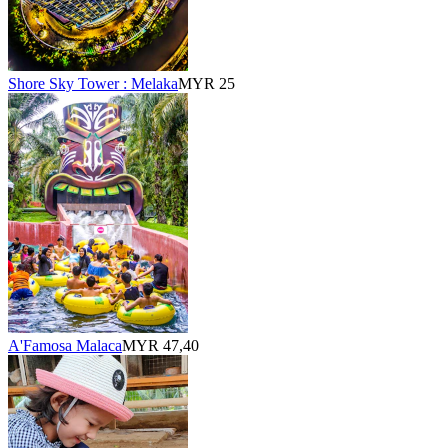
Shore Sky Tower : Melaka
MYR 25
A'Famosa Malaca
MYR 47,40