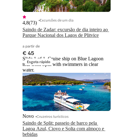
Excursões de um dia
4,8
(
73
)
Saindo de Zadar: excursão de dia inteiro ao 
Parque Nacional dos Lagos de Plitvice
a partir de
€ 45
Slide 1 of 1, Cruise ship on Blue Lagoon
Esgota rápido
tour from Split with swimmers in clear
water.
Novo
Cruzeiros turísticos
Saindo de Split: passeio de barco pela 
Lagoa Azul, Ciovo e Solta com almoço e 
bebidas