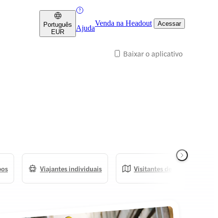
Venda na Headout
Acessar
Português
Ajuda
EUR
Baixar o aplicativo
pos
Viajantes individuais
Visitantes de primeira viag