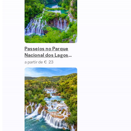
Passeios no Parque
Nacional dos Lagos
Plitvice
a partir de € 23