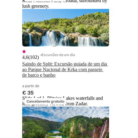
Krka National Park, Croatia, surrounded by
lush greenery.
Excursões de um dia
4,6
(
102
)
Saindo de Split: Excursão guiada de um dia 
ao Parque Nacional de Krka com passeio 
de barco e banho
a partir de
€ 35
Slide 1 of 1, Plitvice Lakes waterfalls and
Cancelamento gratuito
lush greenery viewed from Zadar.