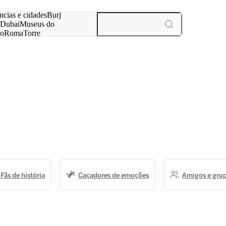
ar
ncias e cidades
Burj
Dubai
Museus do
no
Roma
Torre
aris
experiências e cidades
Fãs de história
Caçadores de emoções
Amigos e gru