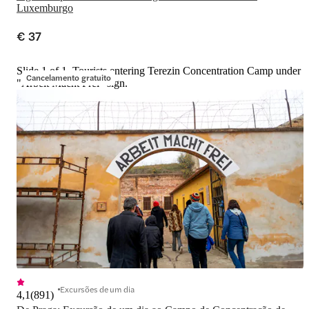
Luxemburgo
€ 37
Slide 1 of 1, Tourists entering Terezin Concentration Camp under
Cancelamento gratuito
"Arbeit Macht Frei" sign.
Excursões de um dia
4,1
(
891
)