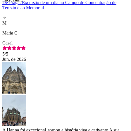
De Praga: Excursão de um dia ao Campo de Concentração de
Terezín e ao Memorial
M
Maria C
Casal
5
/5
Jun. de 2026
A Hanna foi excecional, tornou a história viva e cativante.A sua