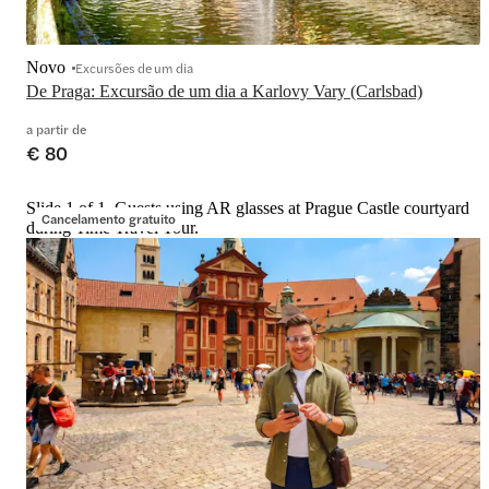
Novo
Excursões de um dia
De Praga: Excursão de um dia a Karlovy Vary (Carlsbad)
a partir de
€ 80
Slide 1 of 1, Guests using AR glasses at Prague Castle courtyard
Cancelamento gratuito
during Time Travel Tour.