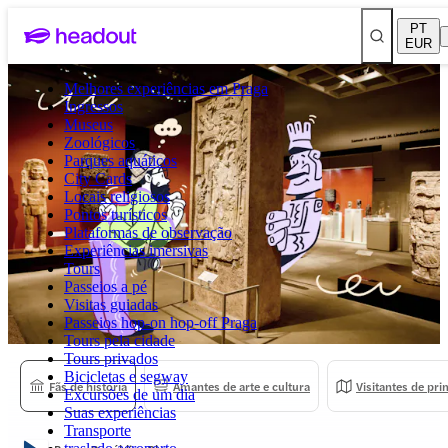
PT
EUR
Melhores experiências em Praga
Ingressos
Museus
Zoológicos
Parques aquáticos
City Cards
Locais religiosos
Pontos turísticos
Plataformas de observação
Experiências imersivas
Tours
Passeios a pé
Visitas guiadas
Passeios hop-on hop-off Praga
Tours pela cidade
Tours privados
Bicicletas e segway
Fãs de história
Amantes de arte e cultura
Visitantes de pr
Excursões de um dia
Suas experiências
Transporte