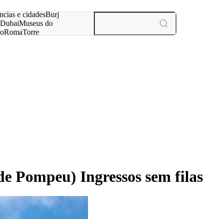
ar
ncias e cidades
Burj
Dubai
Museus do
no
Roma
Torre
aris
experiências e cidades
de Pompeu) Ingressos sem filas