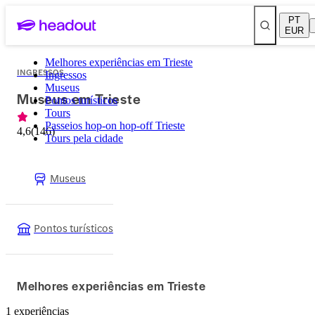
PT
EUR
Melhores experiências em Trieste
INGRESSOS
Ingressos
Museus
Museus em Trieste
Pontos turísticos
Tours
Passeios hop-on hop-off Trieste
4,6
(
146
)
Tours pela cidade
Museus
Pontos turísticos
Melhores experiências em Trieste
1 experiências