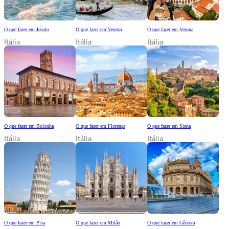
O que fazer em Jesolo
O que fazer em Veneza
O que fazer em Verona
Itália
Itália
Itália
O que fazer em Bolonha
O que fazer em Florença
O que fazer em Siena
Itália
Itália
Itália
O que fazer em Pisa
O que fazer em Milão
O que fazer em Gênova