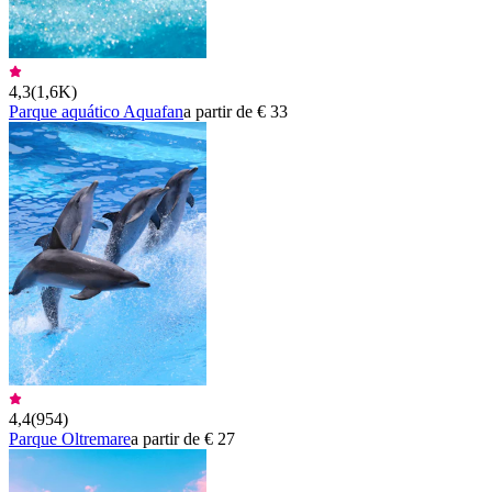
4,3
(
1,6K
)
Parque aquático Aquafan
a partir de € 33
4,4
(
954
)
Parque Oltremare
a partir de € 27