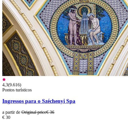
4,3
(
9.616
)
Pontos turísticos
Ingressos para o Széchenyi Spa
a partir de
Original price
€ 36
€ 30