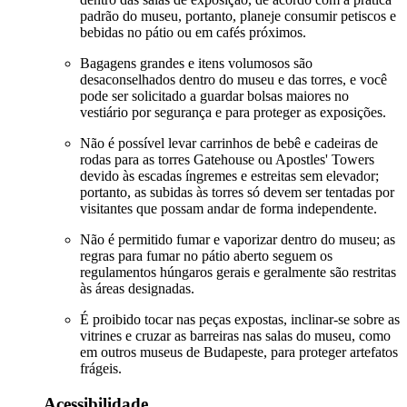
padrão do museu, portanto, planeje consumir petiscos e
bebidas no pátio ou em cafés próximos.
Bagagens grandes e itens volumosos são
desaconselhados dentro do museu e das torres, e você
pode ser solicitado a guardar bolsas maiores no
vestiário por segurança e para proteger as exposições.
Não é possível levar carrinhos de bebê e cadeiras de
rodas para as torres Gatehouse ou Apostles' Towers
devido às escadas íngremes e estreitas sem elevador;
portanto, as subidas às torres só devem ser tentadas por
visitantes que possam andar de forma independente.
Não é permitido fumar e vaporizar dentro do museu; as
regras para fumar no pátio aberto seguem os
regulamentos húngaros gerais e geralmente são restritas
às áreas designadas.
É proibido tocar nas peças expostas, inclinar-se sobre as
vitrines e cruzar as barreiras nas salas do museu, como
em outros museus de Budapeste, para proteger artefatos
frágeis.
Acessibilidade