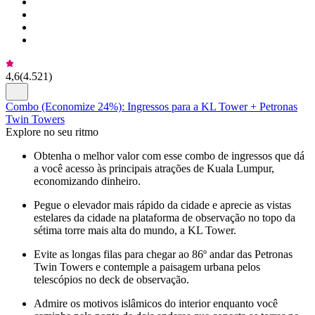
4,6
(
4.521
)
Combo (Economize 24%): Ingressos para a KL Tower + Petronas
Twin Towers
Explore no seu ritmo
Obtenha o melhor valor com esse combo de ingressos que dá
a você acesso às principais atrações de Kuala Lumpur,
economizando dinheiro.
Pegue o elevador mais rápido da cidade e aprecie as vistas
estelares da cidade na plataforma de observação no topo da
sétima torre mais alta do mundo, a KL Tower.
Evite as longas filas para chegar ao 86º andar das Petronas
Twin Towers e contemple a paisagem urbana pelos
telescópios no deck de observação.
Admire os motivos islâmicos do interior enquanto você